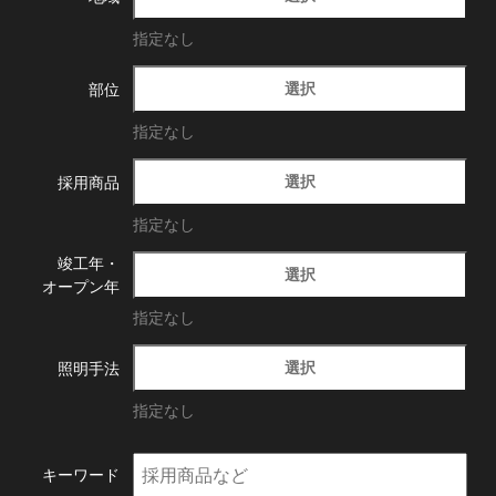
指定なし
選択
部位
指定なし
選択
採用商品
指定なし
竣工年・
選択
オープン年
指定なし
選択
照明手法
指定なし
キーワード