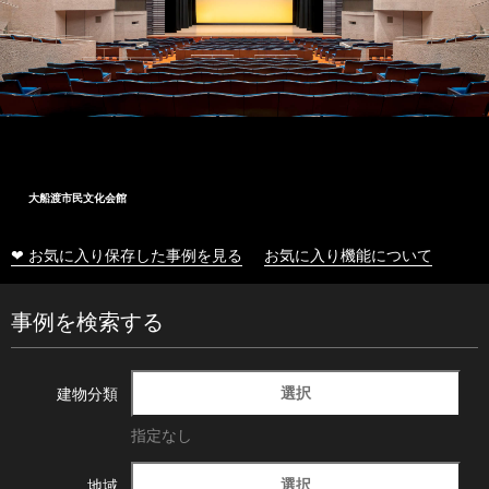
大船渡市民文化会館
❤ お気に入り保存した事例を見る
お気に入り機能について
事例を検索する
選択
建物分類
指定なし
選択
地域