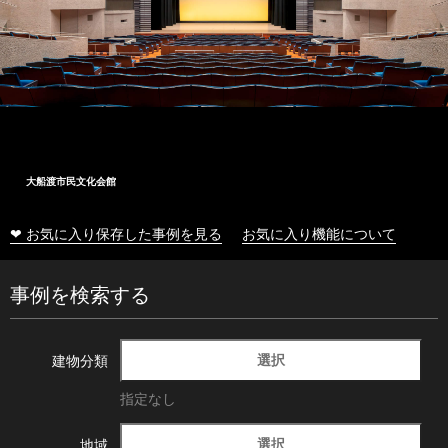
大船渡市民文化会館
❤ お気に入り保存した事例を見る
お気に入り機能について
事例を検索する
選択
建物分類
指定なし
選択
地域