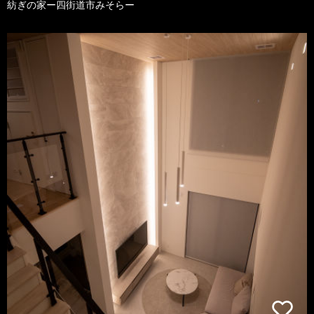
紡ぎの家ー四街道市みそらー