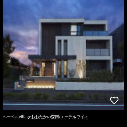
ヘーベルVillageおおたかの森南/エーデルワイス