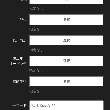
指定なし
選択
部位
指定なし
選択
採用商品
指定なし
竣工年・
選択
オープン年
指定なし
選択
照明手法
指定なし
キーワード