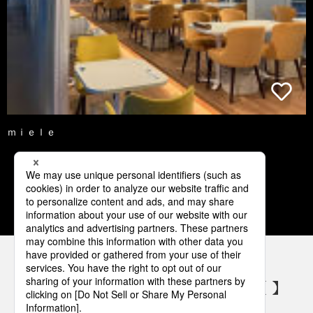
ｍｉｅｌｅ
1
2
3
4
5
パナソニックの電気設備 SNSアカウント