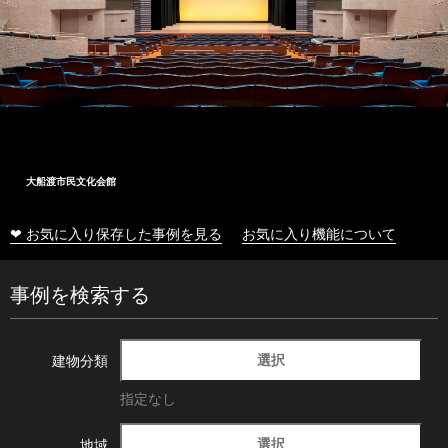
大船渡市民文化会館
❤ お気に入り保存した事例を見る
お気に入り機能について
事例を検索する
選択
建物分類
指定なし
選択
地域