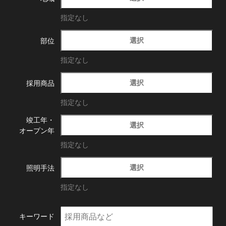
指定なし
選択
部位
指定なし
選択
採用商品
指定なし
竣工年・
選択
オープン年
指定なし
選択
照明手法
指定なし
キーワード