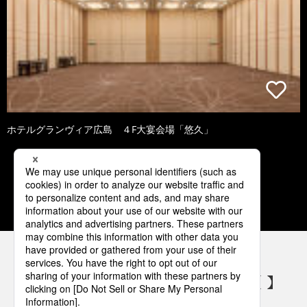
ホテルグランヴィア広島 ４F大宴会場「悠久」
2
3
4
5
6
パナソニックの電気設備 SNSアカウント