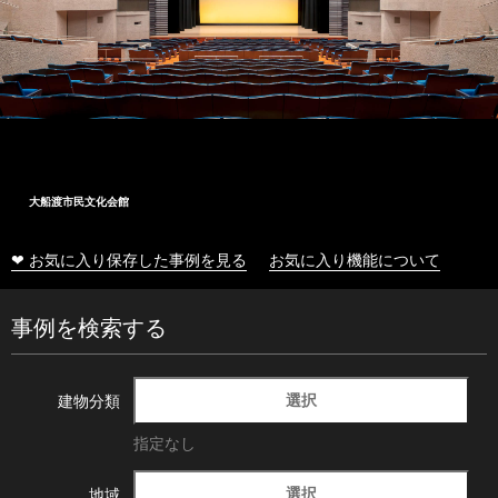
大船渡市民文化会館
❤ お気に入り保存した事例を見る
お気に入り機能について
事例を検索する
選択
建物分類
指定なし
選択
地域