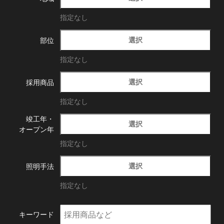
指定なし
選択
部位
指定なし
選択
採用商品
指定なし
竣工年・
選択
オープン年
指定なし
選択
照明手法
指定なし
キーワード