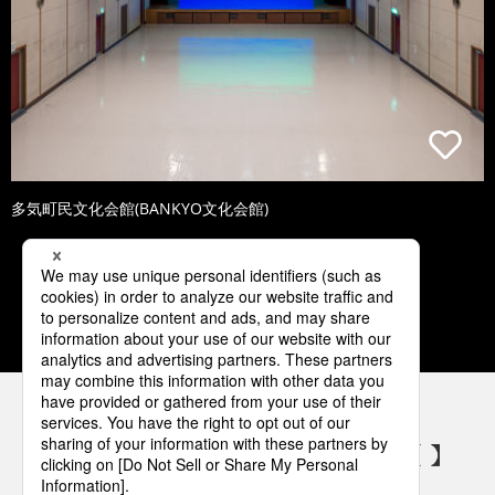
多気町民文化会館(BANKYO文化会館)
1
2
3
4
5
パナソニックの電気設備 SNSアカウント