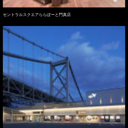
セントラルスクエアららぽーと門真店