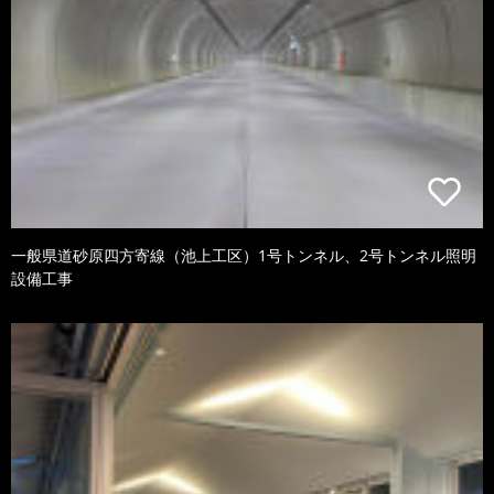
一般県道砂原四方寄線（池上工区）1号トンネル、2号トンネル照明
設備工事