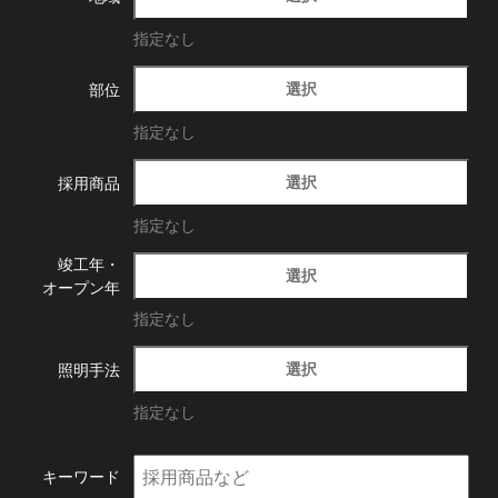
指定なし
選択
部位
指定なし
選択
採用商品
指定なし
竣工年・
選択
オープン年
指定なし
選択
照明手法
指定なし
キーワード