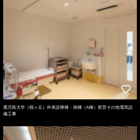
鹿児島大学（桜ヶ丘）外来診療棟・病棟（A棟）新営その他電気設
備工事