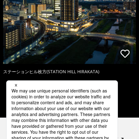
ステーションヒル枚方(STATION HILL HIRAKATA)
1
2
3
4
5
パナソニックの電気設備 SNSアカウント