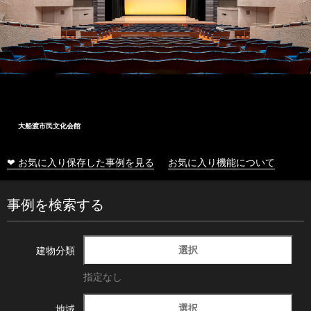
大船渡市民文化会館
❤ お気に入り保存した事例を見る
お気に入り機能について
事例を検索する
選択
建物分類
指定なし
選択
地域