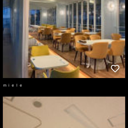
ｍｉｅｌｅ