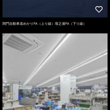
関門自動車道めかりPA（上り線）壇之浦PA（下り線）