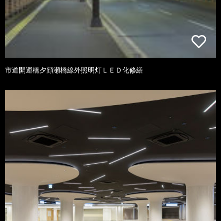
市道開運橋夕顔瀬橋線外照明灯ＬＥＤ化修繕