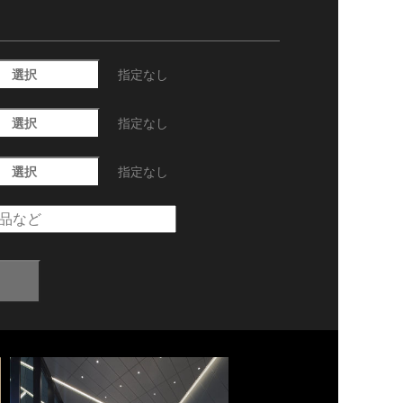
選択
指定なし
選択
指定なし
選択
指定なし