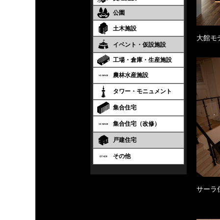
公園
土木施設
大館モ
イベント・仮設施設
工場・倉庫・生産施設
農林水産施設
タワー・モニュメント
集合住宅
集合住宅（改修）
戸建住宅
その他
サーラ