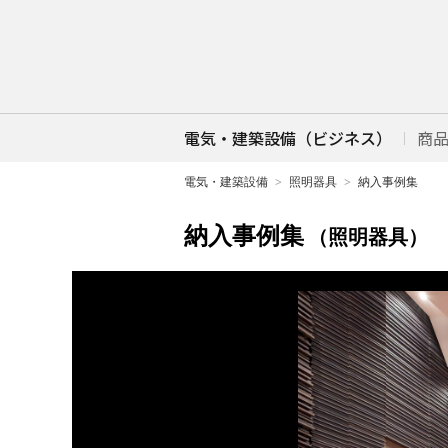
電気・建築設備（ビジネス）
商
電気・建築設備
照明器具
納入事例集
納入事例集
（照明器具）