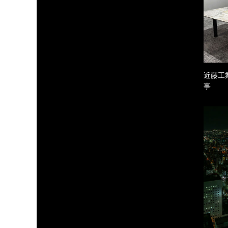
近藤工
事