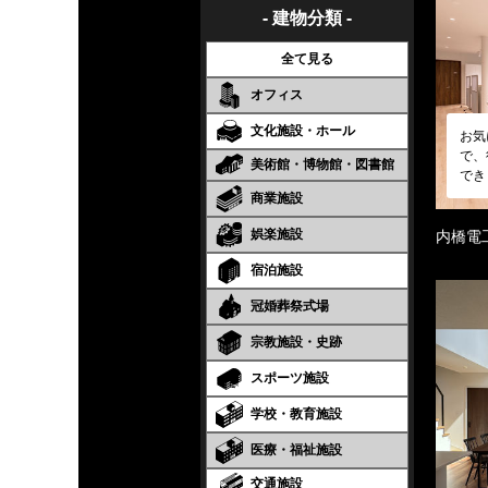
- 建物分類 -
全て見る
オフィス
文化施設・ホール
お気
で、
美術館・博物館・図書館
でき
商業施設
娯楽施設
内橋電
宿泊施設
冠婚葬祭式場
宗教施設・史跡
スポーツ施設
学校・教育施設
医療・福祉施設
交通施設