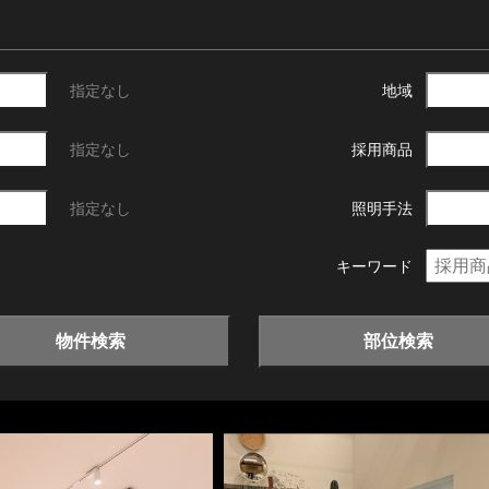
指定なし
地域
指定なし
採用商品
指定なし
照明手法
キーワード
物件検索
部位検索