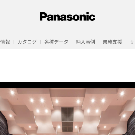
品情報
カタログ
各種データ
納入事例
業務支援
サ