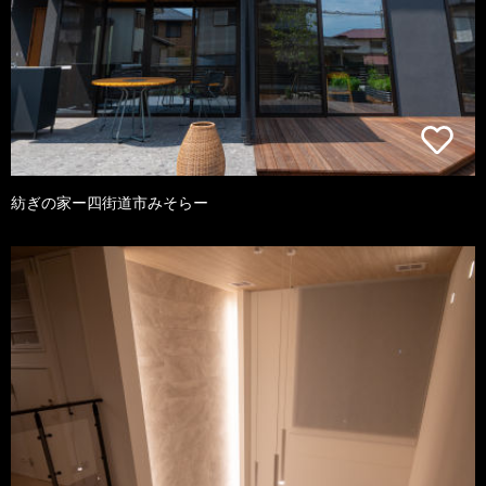
紡ぎの家ー四街道市みそらー