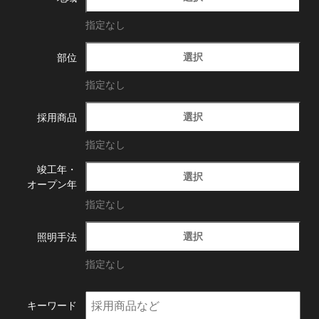
指定なし
選択
部位
指定なし
選択
採用商品
指定なし
竣工年・
選択
オープン年
指定なし
選択
照明手法
指定なし
キーワード