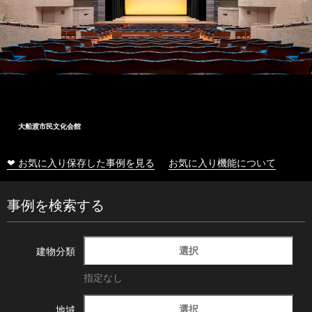
大船渡市民文化会館
❤ お気に入り保存した事例を見る
お気に入り機能について
事例を検索する
選択
建物分類
指定なし
選択
地域