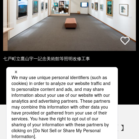
七戸町立鷹山宇一記念美術館等照明改修工事
1
2
3
4
5
パナソニックの電気設備 SNSアカウント