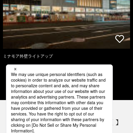
ミナモア外壁ライトアップ
1
2
3
4
5
パナソニックの電気設備 SNSアカウント