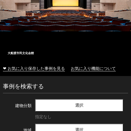
大船渡市民文化会館
❤ お気に入り保存した事例を見る
お気に入り機能について
事例を検索する
選択
建物分類
指定なし
選択
地域