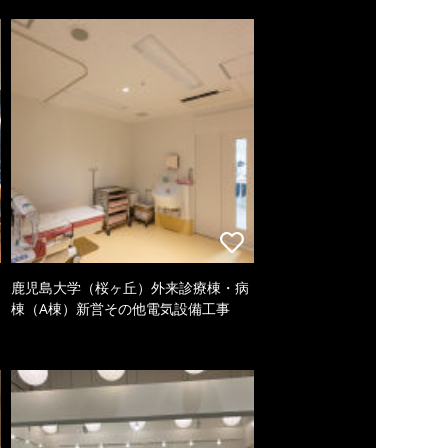
鹿児島大学（桜ヶ丘）外来診療棟・病
棟（A棟）新営その他電気設備工事