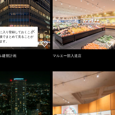
に入り登録しておくこと
後でまとめて見ることが
ます。
ル建替計画
マルエー部入道店