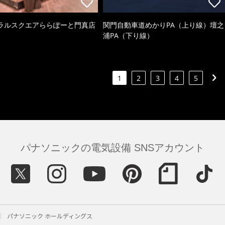
ラルスクエアららぽーと門真店
関門自動車道めかりPA（上り線）壇之
浦PA（下り線）
1
2
3
4
5
パナソニックの電気設備 SNSアカウント
パナソニック ホールディングス