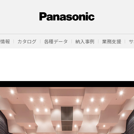
品情報
カタログ
各種データ
納入事例
業務支援
サ