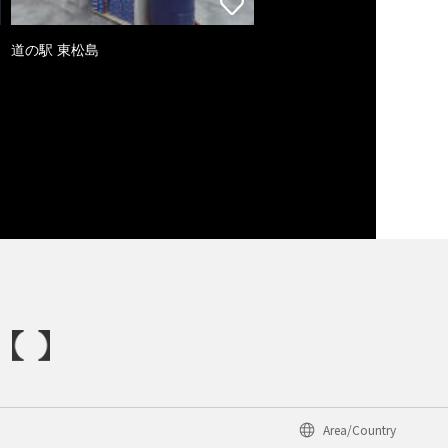
道の駅 東松島
Area/Country