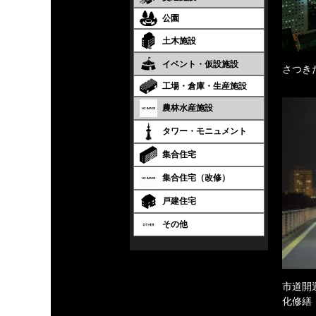
公園
土木施設
イベント・仮設施設
さつき
工場・倉庫・生産施設
農林水産施設
タワー・モニュメント
集合住宅
集合住宅（改修）
戸建住宅
その他
市道開
化修繕