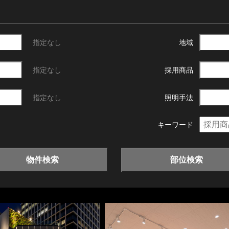
指定なし
地域
指定なし
採用商品
指定なし
照明手法
キーワード
物件検索
部位検索