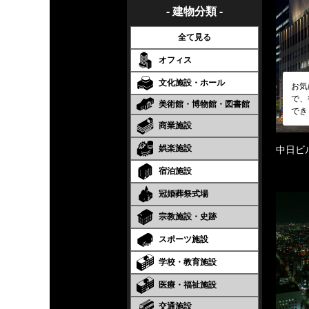
- 建物分類 -
全て見る
オフィス
文化施設・ホール
お気
で、
美術館・博物館・図書館
でき
商業施設
娯楽施設
中日ビ
宿泊施設
冠婚葬祭式場
宗教施設・史跡
スポーツ施設
学校・教育施設
医療・福祉施設
交通施設