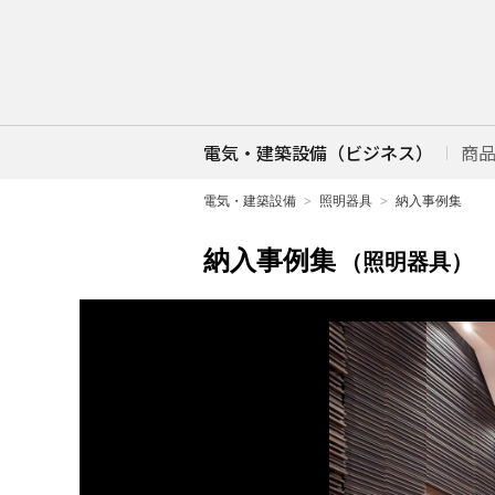
電気・建築設備（ビジネス）
商
電気・建築設備
照明器具
納入事例集
納入事例集
（照明器具）