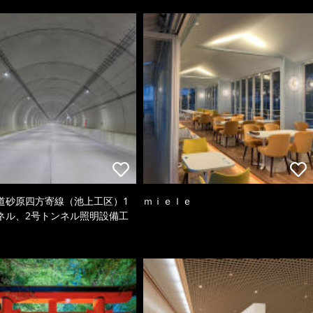
道砂原四方寄線（池上工区）1
ｍｉｅｌｅ
ネル、2号トンネル照明設備工