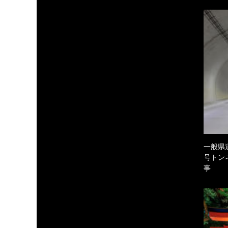
一般県
号トン
事