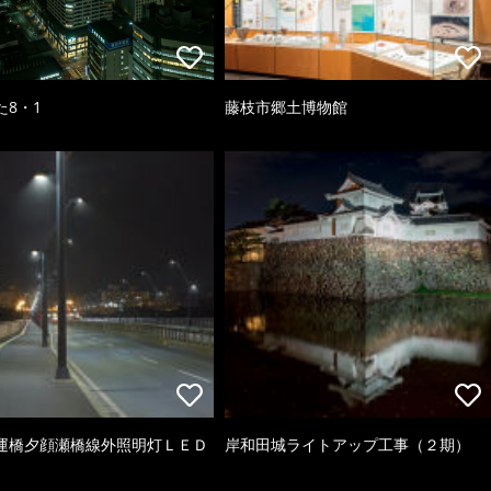
た8・1
藤枝市郷土博物館
運橋夕顔瀬橋線外照明灯ＬＥＤ
岸和田城ライトアップ工事（２期）