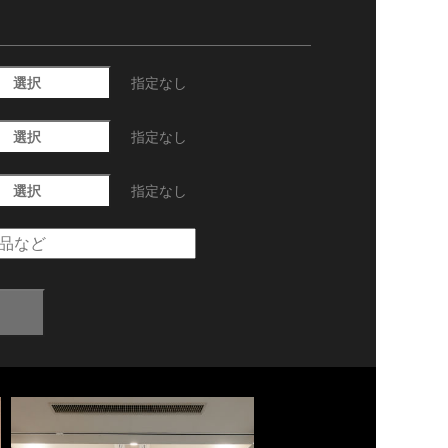
選択
指定なし
選択
指定なし
選択
指定なし