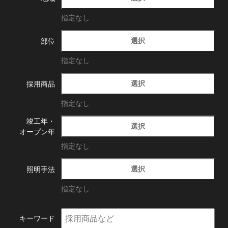
指定なし
選択
部位
指定なし
選択
採用商品
指定なし
竣工年・
選択
オープン年
指定なし
選択
照明手法
指定なし
キーワード