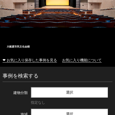
大船渡市民文化会館
❤ お気に入り保存した事例を見る
お気に入り機能について
事例を検索する
選択
建物分類
指定なし
選択
地域