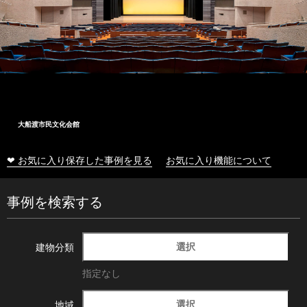
大船渡市民文化会館
❤ お気に入り保存した事例を見る
お気に入り機能について
事例を検索する
選択
建物分類
指定なし
選択
地域