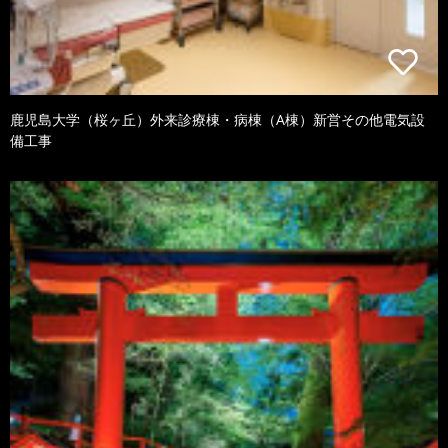
鹿児島大学（桜ヶ丘）外来診療棟・病棟（A棟）新営その他電気設
備工事