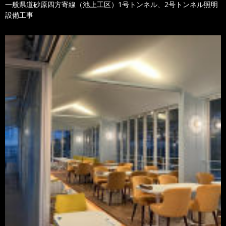
一般県道砂原四方寄線（池上工区）1号トンネル、2号トンネル照明
設備工事