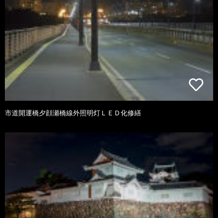
市道開運橋夕顔瀬橋線外照明灯ＬＥＤ化修繕