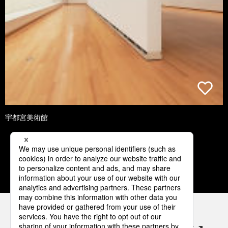
宇都宮美術館
1
2
3
4
5
パナソニックの電気設備 SNSアカウント