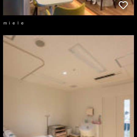
ｍｉｅｌｅ