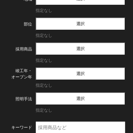
指定なし
選択
部位
指定なし
選択
採用商品
指定なし
竣工年・
選択
オープン年
指定なし
選択
照明手法
指定なし
キーワード