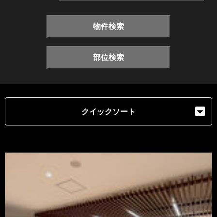
物件検索
部位検索
クイックソート