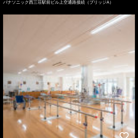
パナソニック西三荘駅前ビル上空通路接続（ブリッジA）