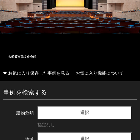
大船渡市民文化会館
❤ お気に入り保存した事例を見る
お気に入り機能について
事例を検索する
選択
建物分類
指定なし
選択
地域