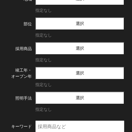
指定なし
選択
部位
指定なし
選択
採用商品
指定なし
竣工年・
選択
オープン年
指定なし
選択
照明手法
指定なし
キーワード