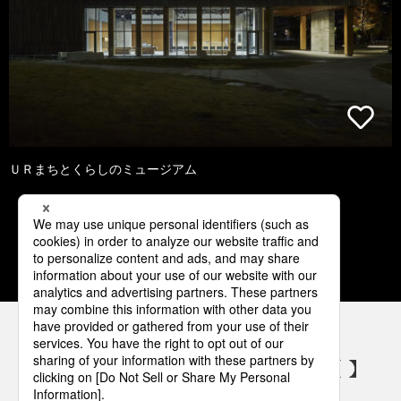
ＵＲまちとくらしのミュージアム
1
2
3
4
5
パナソニックの電気設備 SNSアカウント