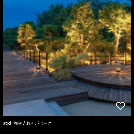
atick-舞鶴赤れんがパーク-