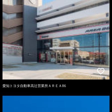
愛知トヨタ自動車高辻営業所ＡＲＥＡ86