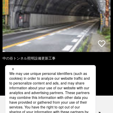
中の谷トンネル照明設備更新工事
3
4
5
6
7
パナソニックの電気設備 SNSアカウント