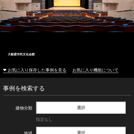
大船渡市民文化会館
❤ お気に入り保存した事例を見る
お気に入り機能について
事例を検索する
選択
建物分類
指定なし
選択
地域