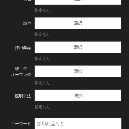
指定なし
選択
部位
指定なし
選択
採用商品
指定なし
竣工年・
選択
オープン年
指定なし
選択
照明手法
指定なし
キーワード