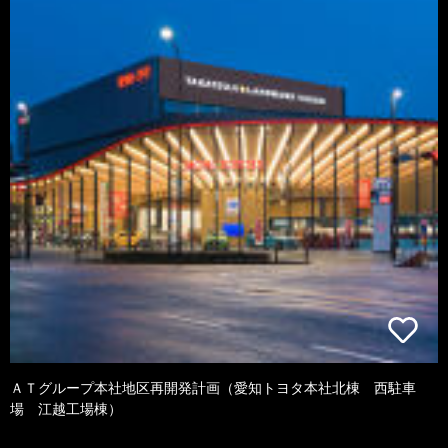
ＡＴグループ本社地区再開発計画（愛知トヨタ本社北棟 西駐車
場 江越工場棟）