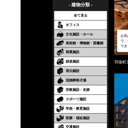
- 建物分類 -
全て見る
オフィス
文化施設・ホール
お気
で、
美術館・博物館・図書館
でき
商業施設
娯楽施設
羽後町
宿泊施設
冠婚葬祭式場
宗教施設・史跡
スポーツ施設
学校・教育施設
医療・福祉施設
交通施設