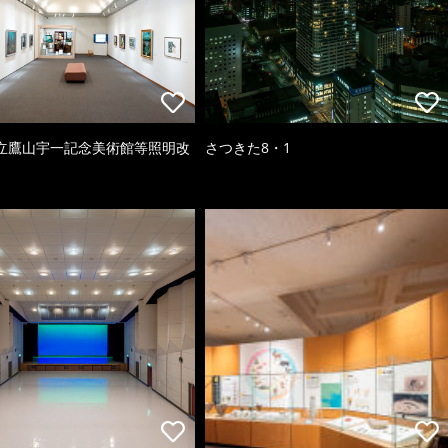
立鷹山宇一記念美術館等照明改
さつきた8・1