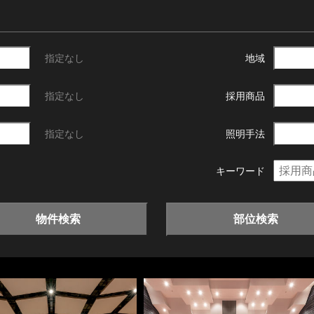
指定なし
地域
指定なし
採用商品
指定なし
照明手法
キーワード
物件検索
部位検索