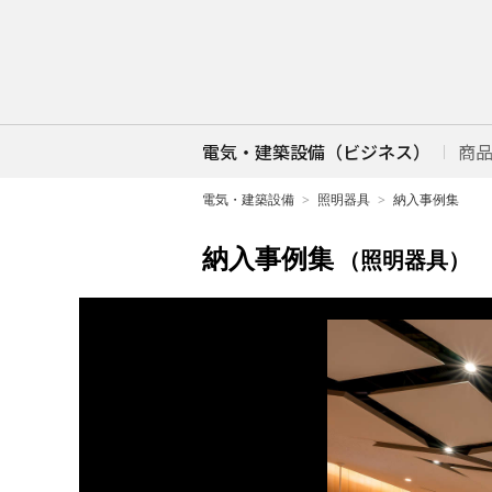
電気・建築設備（ビジネス）
商
電気・建築設備
照明器具
納入事例集
納入事例集
（照明器具）