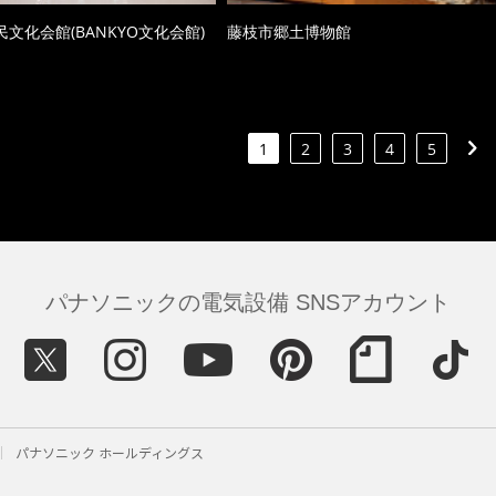
文化会館(BANKYO文化会館)
藤枝市郷土博物館
1
2
3
4
5
パナソニックの電気設備 SNSアカウント
パナソニック ホールディングス