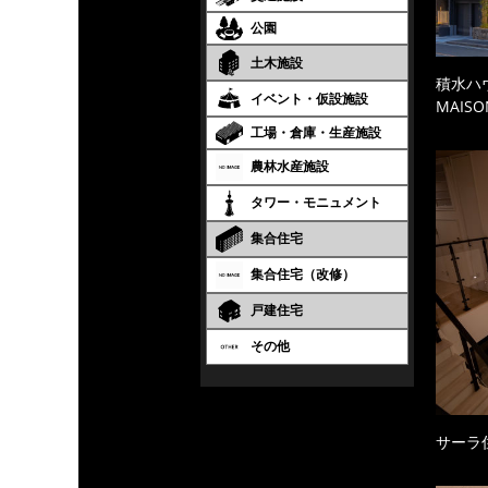
公園
土木施設
積水ハ
イベント・仮設施設
MAISO
工場・倉庫・生産施設
農林水産施設
タワー・モニュメント
集合住宅
集合住宅（改修）
戸建住宅
その他
サーラ