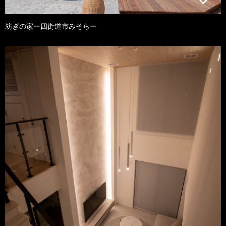
紡ぎの家ー四街道市みそらー