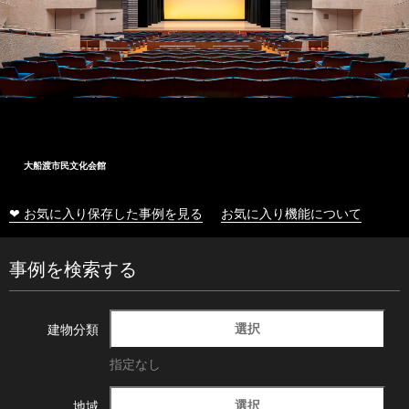
大船渡市民文化会館
❤ お気に入り保存した事例を見る
お気に入り機能について
事例を検索する
選択
建物分類
指定なし
選択
地域