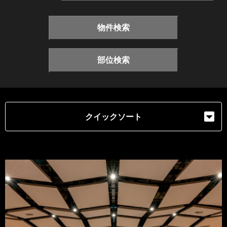
物件検索
部位検索
クイックソート