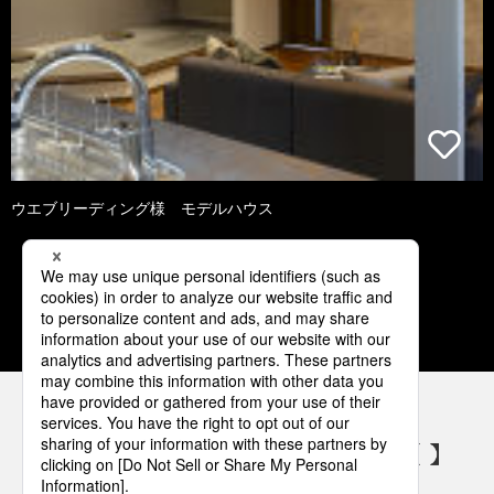
ウエブリーディング様 モデルハウス
1
2
3
4
5
パナソニックの電気設備 SNSアカウント