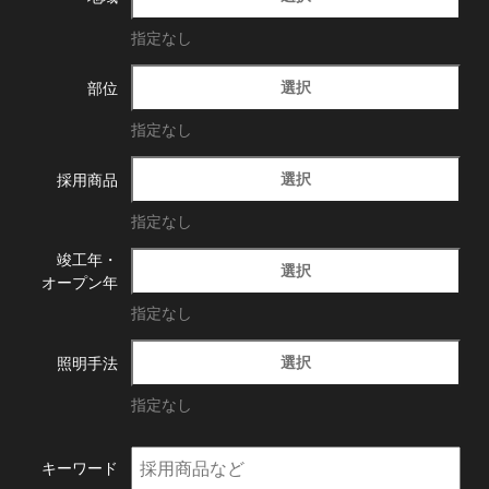
指定なし
選択
部位
指定なし
選択
採用商品
指定なし
竣工年・
選択
オープン年
指定なし
選択
照明手法
指定なし
キーワード