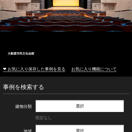
大船渡市民文化会館
❤ お気に入り保存した事例を見る
お気に入り機能について
事例を検索する
選択
建物分類
指定なし
選択
地域