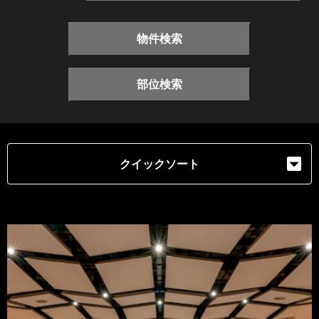
物件検索
部位検索
クイックソート