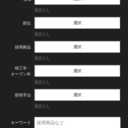
指定なし
選択
部位
指定なし
選択
採用商品
指定なし
竣工年・
選択
オープン年
指定なし
選択
照明手法
指定なし
キーワード