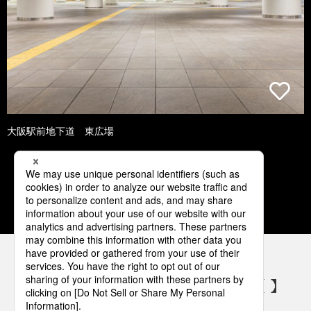
大阪駅前地下道 東広場
1
2
3
4
5
パナソニックの電気設備 SNSアカウント