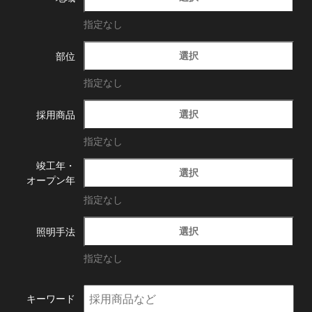
指定なし
選択
部位
指定なし
選択
採用商品
指定なし
竣工年・
選択
オープン年
指定なし
選択
照明手法
指定なし
キーワード