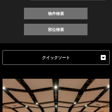
物件検索
部位検索
クイックソート