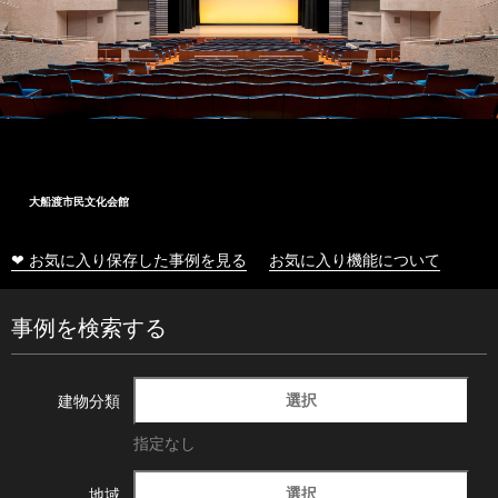
大船渡市民文化会館
❤ お気に入り保存した事例を見る
お気に入り機能について
事例を検索する
選択
建物分類
指定なし
選択
地域