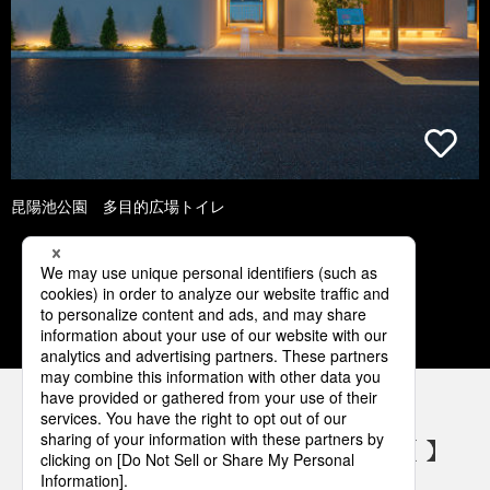
昆陽池公園 多目的広場トイレ
1
2
3
4
5
パナソニックの電気設備 SNSアカウント