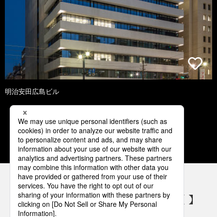
明治安田広島ビル
1
2
3
4
5
パナソニックの電気設備 SNSアカウント