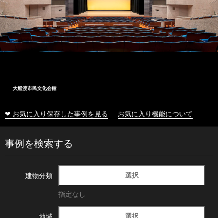
大船渡市民文化会館
❤ お気に入り保存した事例を見る
お気に入り機能について
事例を検索する
選択
建物分類
指定なし
選択
地域