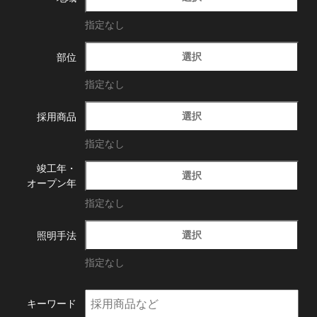
指定なし
選択
部位
指定なし
選択
採用商品
指定なし
竣工年・
選択
オープン年
指定なし
選択
照明手法
指定なし
キーワード