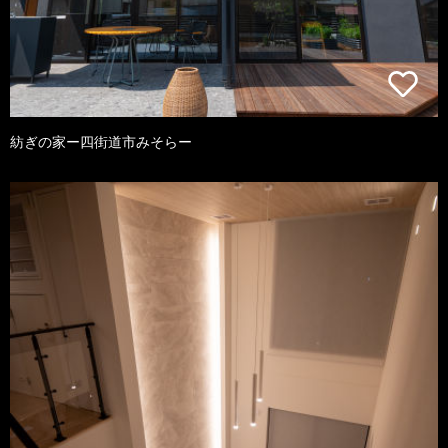
紡ぎの家ー四街道市みそらー