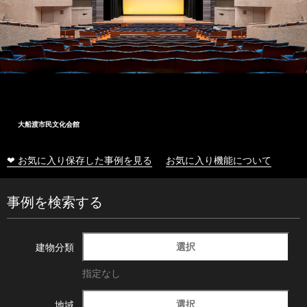
大船渡市民文化会館
❤ お気に入り保存した事例を見る
お気に入り機能について
事例を検索する
選択
建物分類
指定なし
選択
地域