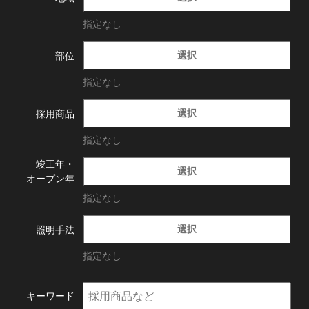
指定なし
選択
部位
指定なし
選択
採用商品
指定なし
竣工年・
選択
オープン年
指定なし
選択
照明手法
指定なし
キーワード