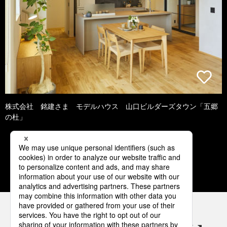
株式会社 銘建さま モデルハウス 山口ビルダーズタウン「五郷
の杜」
1
2
3
4
5
パナソニックの電気設備 SNSアカウント