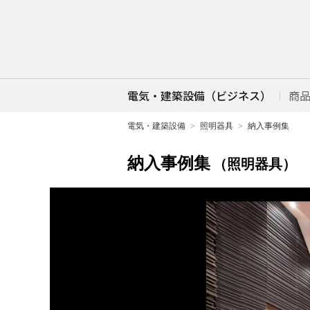
電気・建築設備（ビジネス）
商
電気・建築設備
照明器具
納入事例集
納入事例集
（照明器具）