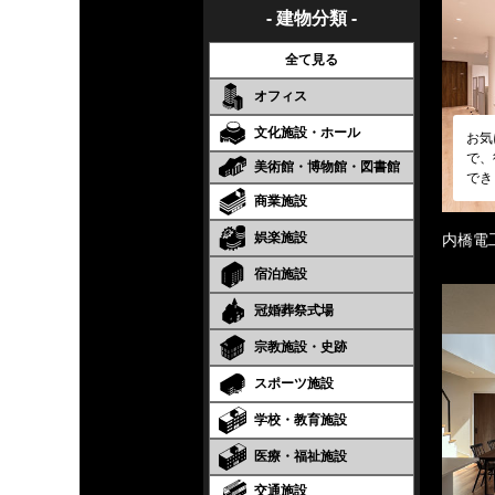
- 建物分類 -
全て見る
オフィス
文化施設・ホール
お気
で、
美術館・博物館・図書館
でき
商業施設
娯楽施設
内橋電
宿泊施設
冠婚葬祭式場
宗教施設・史跡
スポーツ施設
学校・教育施設
医療・福祉施設
交通施設