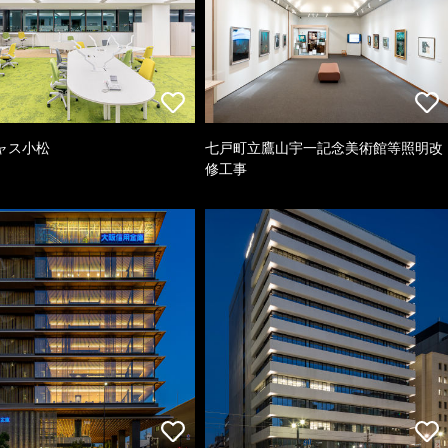
ャス小松
七戸町立鷹山宇一記念美術館等照明改
修工事