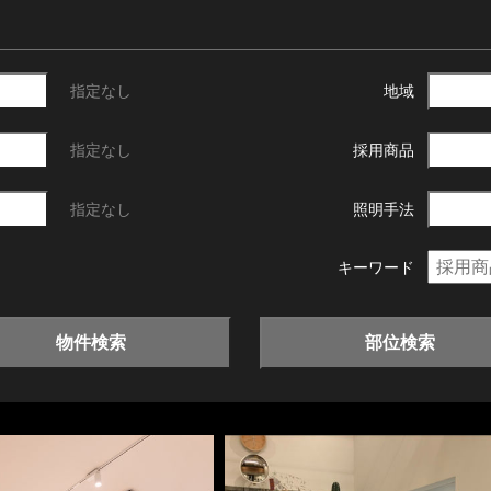
指定なし
地域
指定なし
採用商品
指定なし
照明手法
キーワード
物件検索
部位検索