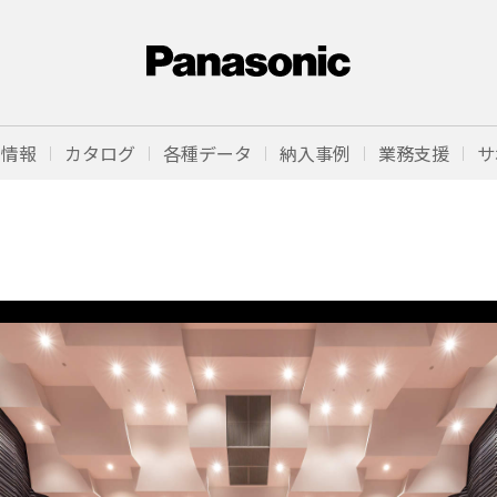
品情報
カタログ
各種データ
納入事例
業務支援
サ