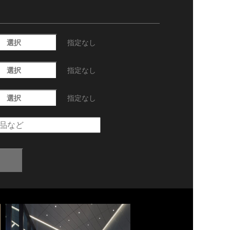
選択
指定なし
選択
指定なし
選択
指定なし