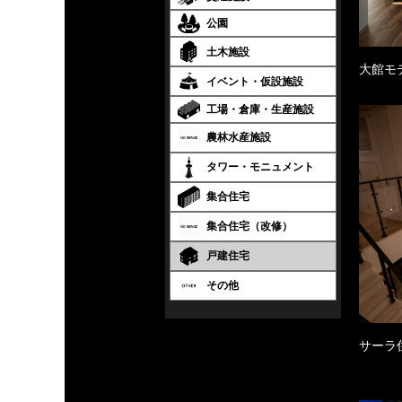
公園
土木施設
大館モ
イベント・仮設施設
工場・倉庫・生産施設
農林水産施設
タワー・モニュメント
集合住宅
集合住宅（改修）
戸建住宅
その他
サーラ