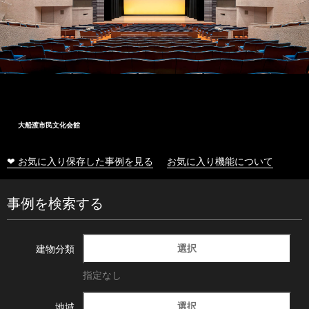
大船渡市民文化会館
❤ お気に入り保存した事例を見る
お気に入り機能について
事例を検索する
選択
建物分類
指定なし
選択
地域