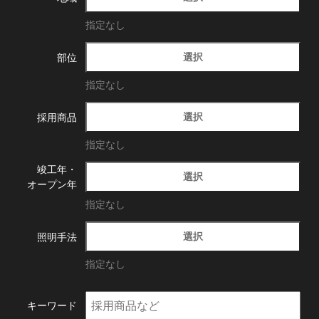
指定なし
選択
部位
指定なし
選択
採用商品
指定なし
竣工年・
選択
オープン年
指定なし
選択
照明手法
指定なし
キーワード