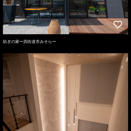
紡ぎの家ー四街道市みそらー