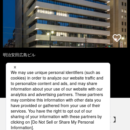
明治安田広島ビル
1
2
3
4
5
パナソニックの電気設備 SNSアカウント