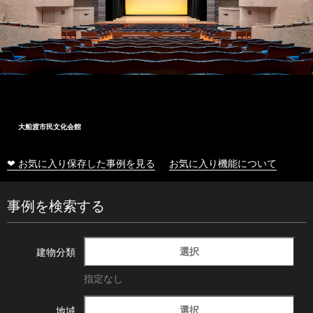
大船渡市民文化会館
❤ お気に入り保存した事例を見る
お気に入り機能について
事例を検索する
選択
建物分類
指定なし
選択
地域