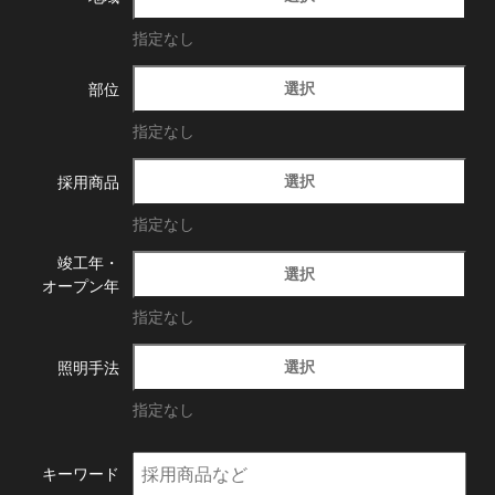
指定なし
選択
部位
指定なし
選択
採用商品
指定なし
竣工年・
選択
オープン年
指定なし
選択
照明手法
指定なし
キーワード