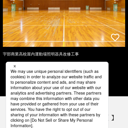
宇部商業高校屋内運動場照明器具改修工事
1
2
3
4
5
パナソニックの電気設備 SNSアカウント