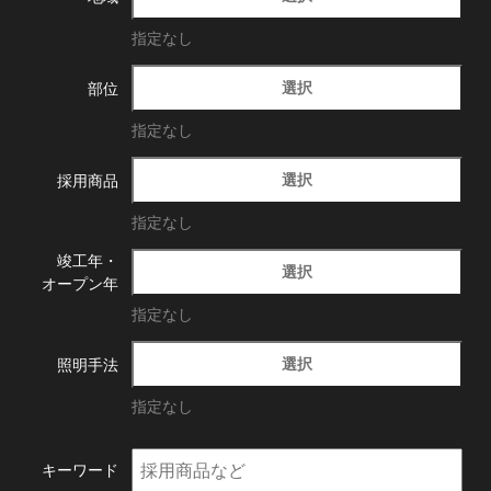
指定なし
選択
部位
指定なし
選択
採用商品
指定なし
竣工年・
選択
オープン年
指定なし
選択
照明手法
指定なし
キーワード