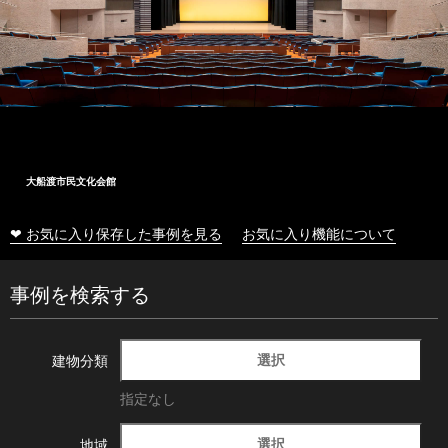
大船渡市民文化会館
❤ お気に入り保存した事例を見る
お気に入り機能について
事例を検索する
選択
建物分類
指定なし
選択
地域