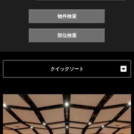
物件検索
部位検索
クイックソート