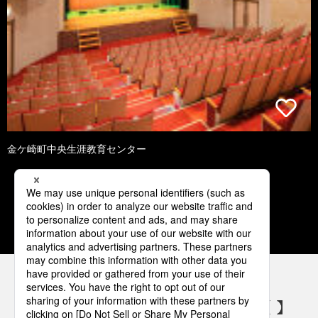
金ケ崎町中央生涯教育センター
1
2
3
4
5
パナソニックの電気設備 SNSアカウント