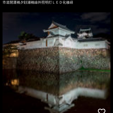
市道開運橋夕顔瀬橋線外照明灯ＬＥＤ化修繕