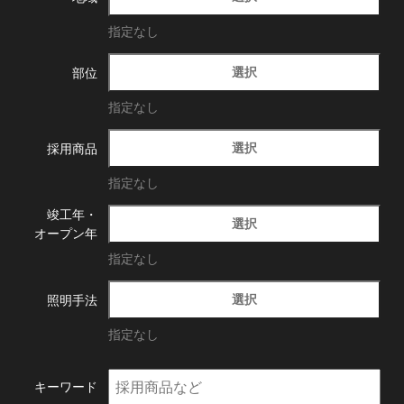
指定なし
選択
部位
指定なし
選択
採用商品
指定なし
竣工年・
選択
オープン年
指定なし
選択
照明手法
指定なし
キーワード