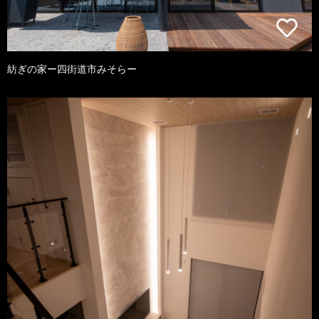
紡ぎの家ー四街道市みそらー