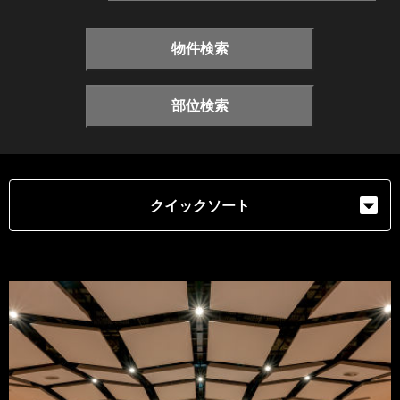
物件検索
部位検索
クイックソート