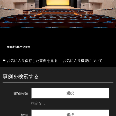
大船渡市民文化会館
❤ お気に入り保存した事例を見る
お気に入り機能について
事例を検索する
選択
建物分類
指定なし
選択
地域