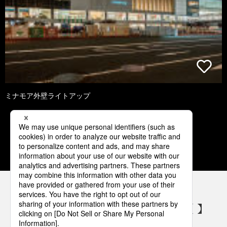
ミナモア外壁ライトアップ
1
2
3
4
5
パナソニックの電気設備 SNSアカウント