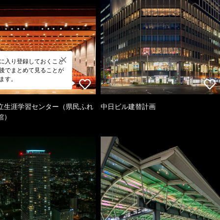
に入り登録しておくこと
後でまとめて見ることが
ます。
立生涯学習センター（県民ふれ
中日ビル建替計画
館）