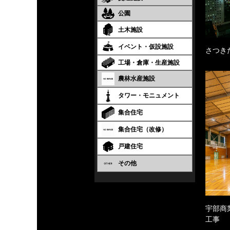
公園
土木施設
イベント・仮設施設
さつき
工場・倉庫・生産施設
農林水産施設
タワー・モニュメント
集合住宅
集合住宅（改修）
戸建住宅
その他
宇部商
工事