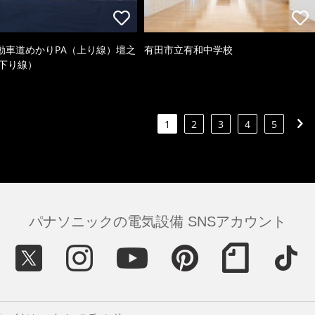
動車道めかりPA（上り線）壇之
有田市立有和中学校
（下り線）
1
2
3
4
5
パナソニックの電気設備 SNSアカウント