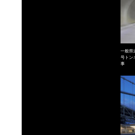
一般県
号トン
事