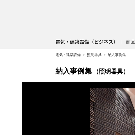
電気・建築設備（ビジネス）
商
電気・建築設備
照明器具
納入事例集
納入事例集
（照明器具）