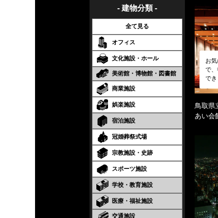
- 建物分類 -
全て見る
オフィス
文化施設・ホール
お気
で、
美術館・博物館・図書館
でき
商業施設
娯楽施設
鳥取県
あい会
宿泊施設
冠婚葬祭式場
宗教施設・史跡
スポーツ施設
学校・教育施設
医療・福祉施設
交通施設