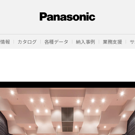
品情報
カタログ
各種データ
納入事例
業務支援
サ