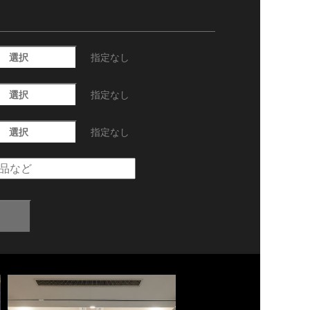
選択
指定なし
選択
指定なし
選択
指定なし