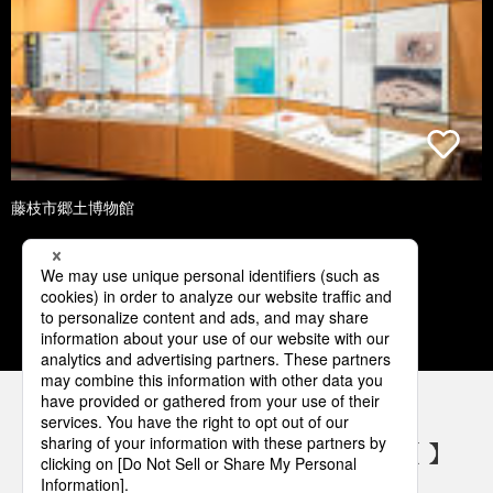
藤枝市郷土博物館
1
2
3
4
5
パナソニックの電気設備 SNSアカウント