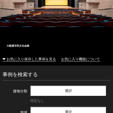
大船渡市民文化会館
❤ お気に入り保存した事例を見る
お気に入り機能について
事例を検索する
選択
建物分類
指定なし
選択
地域