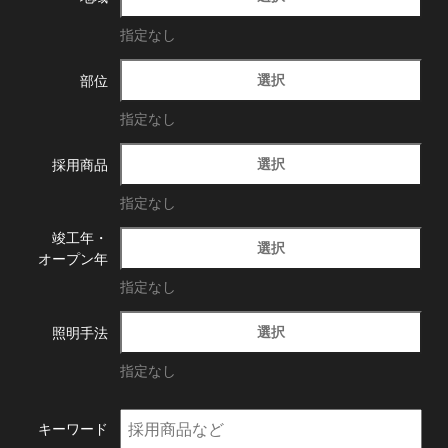
指定なし
選択
部位
指定なし
選択
採用商品
指定なし
竣工年・
選択
オープン年
指定なし
選択
照明手法
指定なし
キーワード