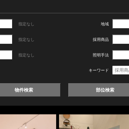
指定なし
地域
指定なし
採用商品
指定なし
照明手法
キーワード
物件検索
部位検索