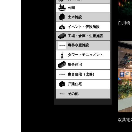
公園
土木施設
白川橋
イベント・仮設施設
工場・倉庫・生産施設
農林水産施設
タワー・モニュメント
集合住宅
集合住宅（改修）
戸建住宅
その他
双葉電