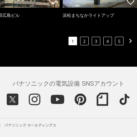
田広島ビル
浜松まちなかライトアップ
1
2
3
4
5
パナソニックの電気設備 SNSアカウント
パナソニック ホールディングス