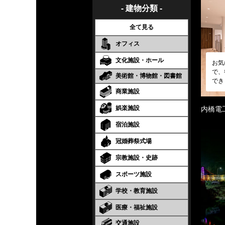
- 建物分類 -
全て見る
オフィス
文化施設・ホール
お気
で、
美術館・博物館・図書館
でき
商業施設
娯楽施設
内橋電
宿泊施設
冠婚葬祭式場
宗教施設・史跡
スポーツ施設
学校・教育施設
医療・福祉施設
交通施設