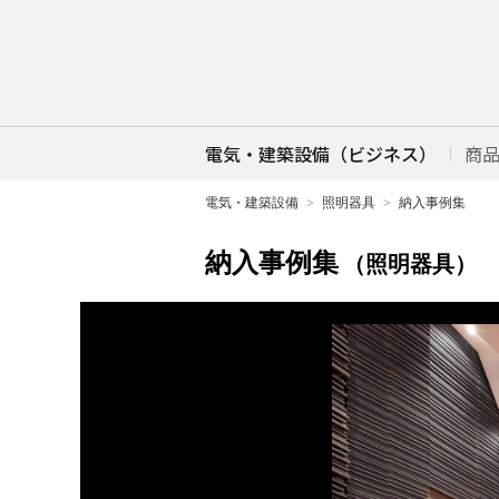
電気・建築設備（ビジネス）
商
電気・建築設備
照明器具
納入事例集
納入事例集
（照明器具）