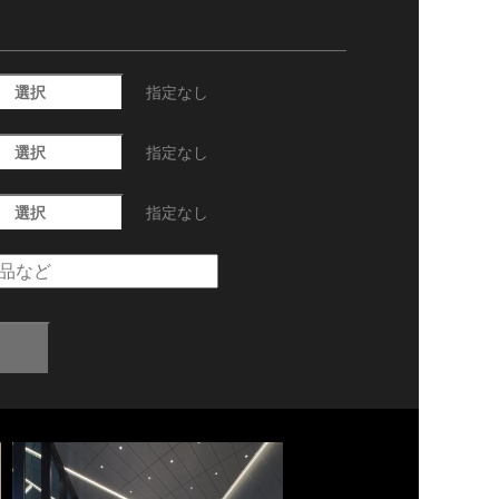
選択
指定なし
選択
指定なし
選択
指定なし