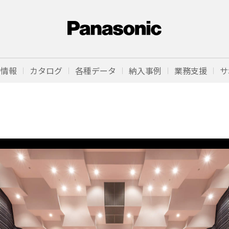
品情報
カタログ
各種データ
納入事例
業務支援
サ