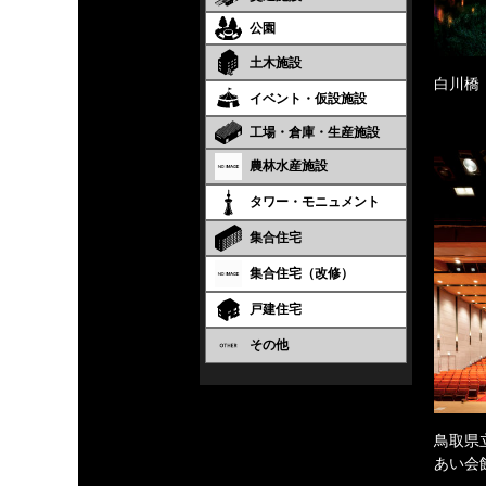
公園
土木施設
白川橋
イベント・仮設施設
工場・倉庫・生産施設
農林水産施設
タワー・モニュメント
集合住宅
集合住宅（改修）
戸建住宅
その他
鳥取県
あい会