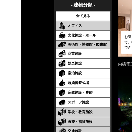
- 建物分類 -
全て見る
オフィス
文化施設・ホール
お気
で、
美術館・博物館・図書館
でき
商業施設
娯楽施設
内橋電
宿泊施設
冠婚葬祭式場
宗教施設・史跡
スポーツ施設
学校・教育施設
医療・福祉施設
交通施設