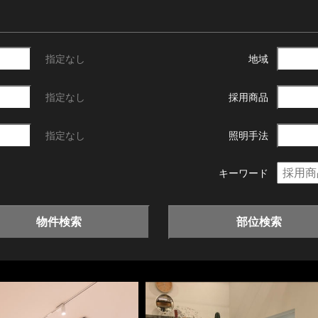
指定なし
地域
指定なし
採用商品
指定なし
照明手法
キーワード
物件検索
部位検索