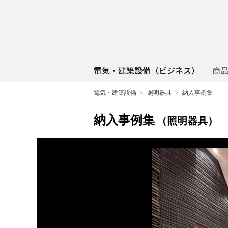
電気・建築設備（ビジネス）
商
電気・建築設備
照明器具
納入事例集
納入事例集
（照明器具）