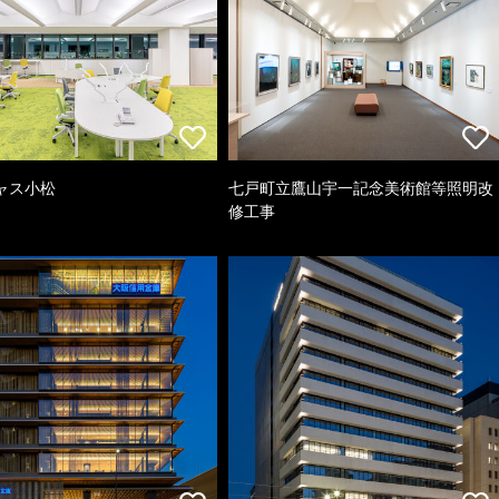
ャス小松
七戸町立鷹山宇一記念美術館等照明改
修工事