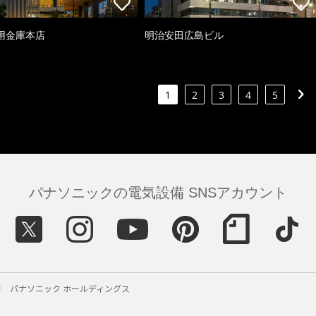
用金庫本店
明治安田広島ビル
1
2
3
4
5
パナソニックの電気設備 SNSアカウント
パナソニック ホールディングス