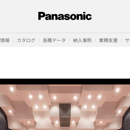
品情報
カタログ
各種データ
納入事例
業務支援
サ