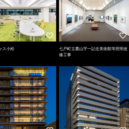
ャス小松
七戸町立鷹山宇一記念美術館等照明改
修工事