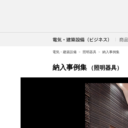
電気・建築設備（ビジネス）
商
電気・建築設備
照明器具
納入事例集
納入事例集
（照明器具）