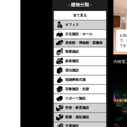
- 建物分類 -
全て見る
オフィス
文化施設・ホール
お気
で、
美術館・博物館・図書館
でき
商業施設
娯楽施設
内橋電
宿泊施設
冠婚葬祭式場
宗教施設・史跡
スポーツ施設
学校・教育施設
医療・福祉施設
交通施設