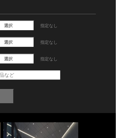
選択
指定なし
選択
指定なし
選択
指定なし