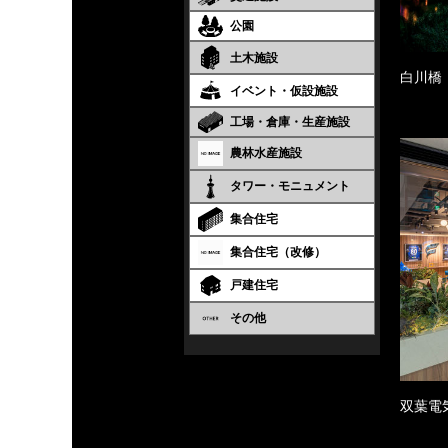
公園
土木施設
白川橋
イベント・仮設施設
工場・倉庫・生産施設
農林水産施設
タワー・モニュメント
集合住宅
集合住宅（改修）
戸建住宅
その他
双葉電