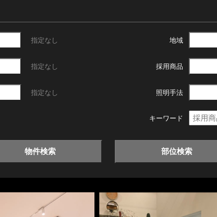
指定なし
地域
指定なし
採用商品
指定なし
照明手法
キーワード
物件検索
部位検索