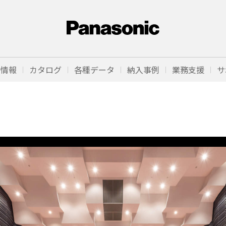
品情報
カタログ
各種データ
納入事例
業務支援
サ