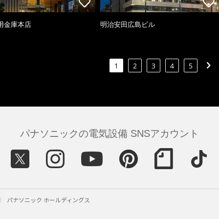
用金庫本店
明治安田広島ビル
1
2
3
4
5
パナソニックの電気設備 SNSアカウント
パナソニック ホールディングス