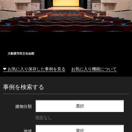
大船渡市民文化会館
❤ お気に入り保存した事例を見る
お気に入り機能について
事例を検索する
選択
建物分類
指定なし
選択
地域