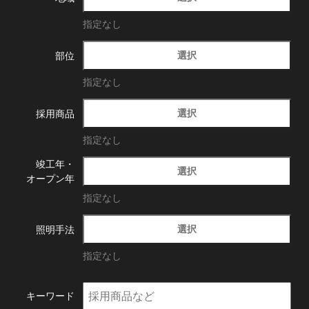
指定なし
選択
部位
指定なし
選択
採用商品
指定なし
竣工年・
選択
オープン年
指定なし
選択
照明手法
指定なし
キーワード