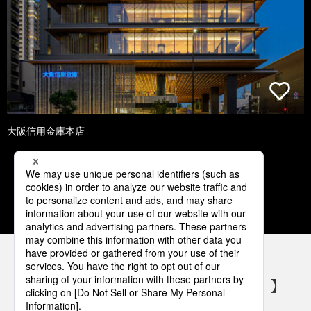
大阪信用金庫本店
1
2
3
4
5
パナソニックの電気設備 SNSアカウント