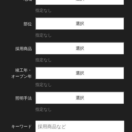
指定なし
選択
部位
指定なし
選択
採用商品
指定なし
竣工年・
選択
オープン年
指定なし
選択
照明手法
指定なし
キーワード