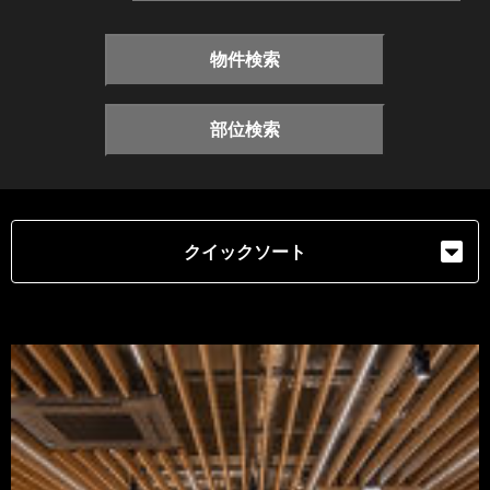
物件検索
部位検索
クイックソート