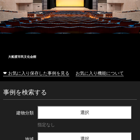
大船渡市民文化会館
❤ お気に入り保存した事例を見る
お気に入り機能について
事例を検索する
選択
建物分類
指定なし
選択
地域