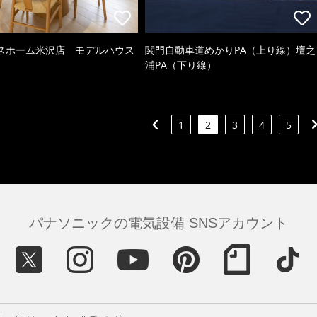
スホーム米沢店 モデルハウス
関門自動車道めかりPA（上り線）壇之
浦PA（下り線）
1
2
3
4
5
パナソニックの電気設備 SNSアカウント