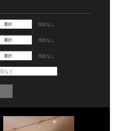
選択
指定なし
選択
指定なし
選択
指定なし