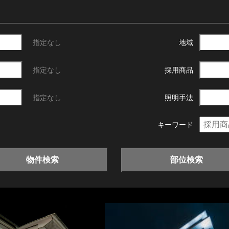
指定なし
地域
指定なし
採用商品
指定なし
照明手法
キーワード
物件検索
部位検索