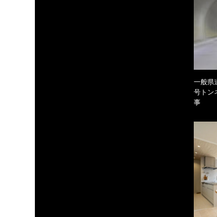
一般県
号トン
事