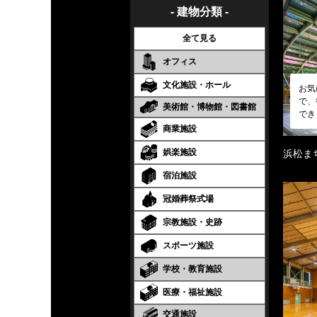
- 建物分類 -
全て見る
オフィス
文化施設・ホール
お気
で、
美術館・博物館・図書館
でき
商業施設
娯楽施設
浜松ま
宿泊施設
冠婚葬祭式場
宗教施設・史跡
スポーツ施設
学校・教育施設
医療・福祉施設
交通施設