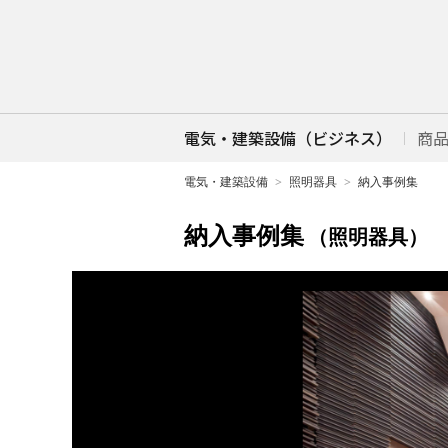
電気・建築設備（ビジネス）
商
電気・建築設備
照明器具
納入事例集
納入事例集
（照明器具）