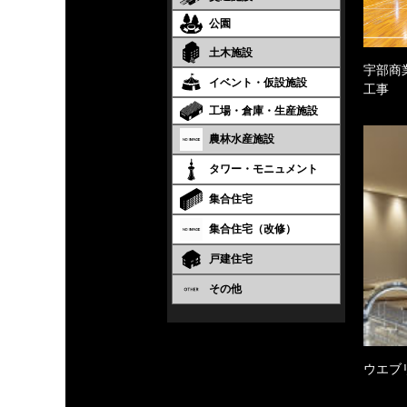
公園
土木施設
宇部商
イベント・仮設施設
工事
工場・倉庫・生産施設
農林水産施設
タワー・モニュメント
集合住宅
集合住宅（改修）
戸建住宅
その他
ウエブ