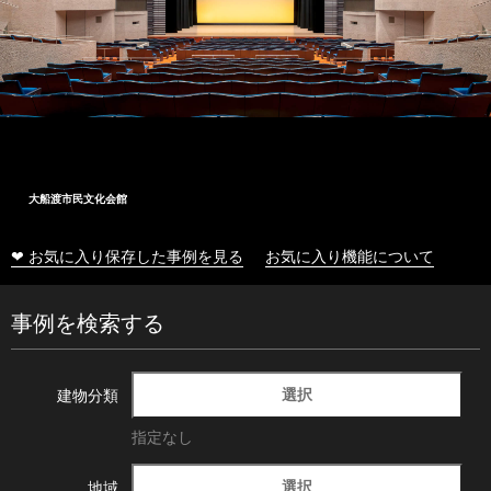
大船渡市民文化会館
❤ お気に入り保存した事例を見る
お気に入り機能について
事例を検索する
選択
建物分類
指定なし
選択
地域