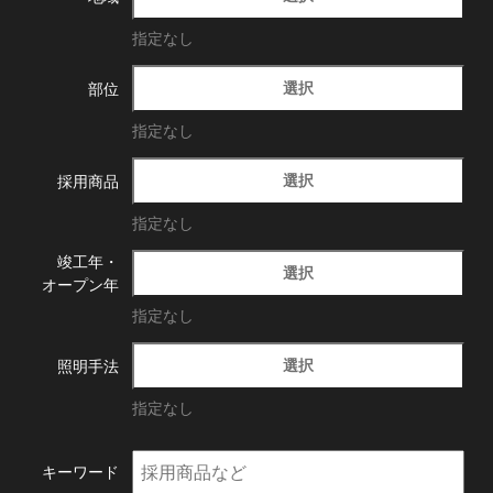
指定なし
選択
部位
指定なし
選択
採用商品
指定なし
竣工年・
選択
オープン年
指定なし
選択
照明手法
指定なし
キーワード