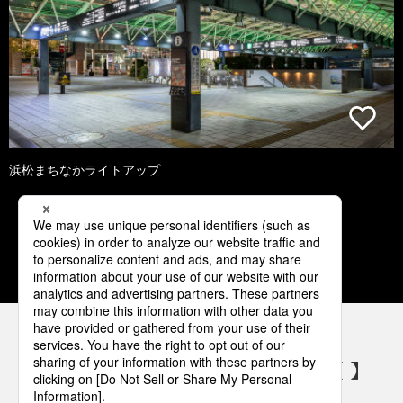
浜松まちなかライトアップ
1
2
3
4
5
パナソニックの電気設備 SNSアカウント