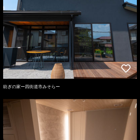
紡ぎの家ー四街道市みそらー