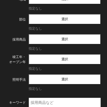
指定なし
選択
部位
指定なし
選択
採用商品
指定なし
竣工年・
選択
オープン年
指定なし
選択
照明手法
指定なし
キーワード