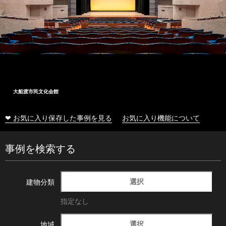
大船渡市民文化会館
❤ お気に入り保存した事例を見る
お気に入り機能について
事例を検索する
選択
建物分類
指定なし
選択
地域