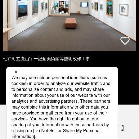
七戸町立鷹山宇一記念美術館等照明改修工事
1
2
3
4
5
パナソニックの電気設備 SNSアカウント