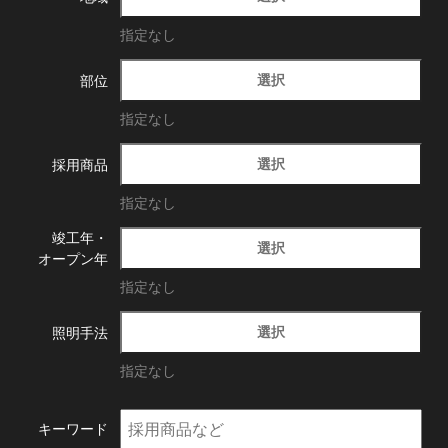
指定なし
選択
部位
指定なし
選択
採用商品
指定なし
竣工年・
選択
オープン年
指定なし
選択
照明手法
指定なし
キーワード