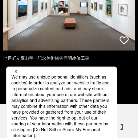
七戸町立鷹山宇一記念美術館等照明改修工事
1
2
3
4
5
パナソニックの電気設備 SNSアカウント