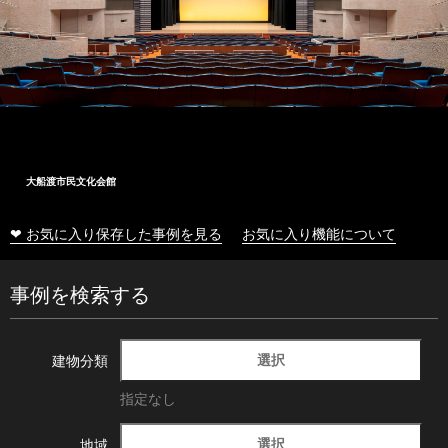
大船渡市民文化会館
❤ お気に入り保存した事例を見る
お気に入り機能について
事例を検索する
選択
建物分類
指定なし
選択
地域