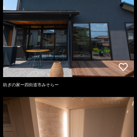
紡ぎの家ー四街道市みそらー