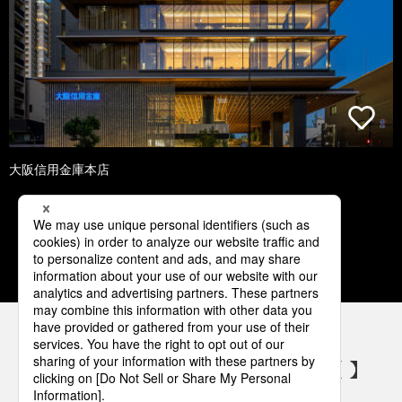
大阪信用金庫本店
1
2
3
4
5
パナソニックの電気設備 SNSアカウント