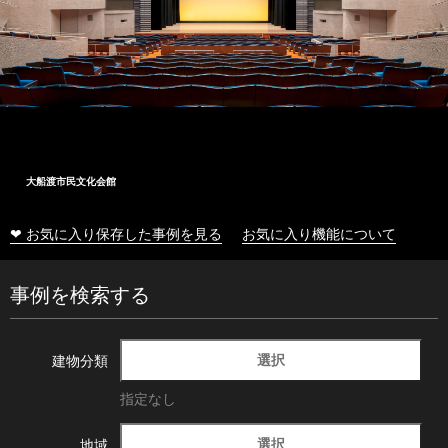
大船渡市民文化会館
❤ お気に入り保存した事例を見る
お気に入り機能について
事例を検索する
選択
建物分類
指定なし
選択
地域