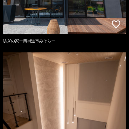
紡ぎの家ー四街道市みそらー