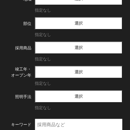
指定なし
選択
部位
指定なし
選択
採用商品
指定なし
竣工年・
選択
オープン年
指定なし
選択
照明手法
指定なし
キーワード