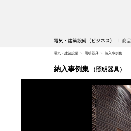
電気・建築設備（ビジネス）
商
電気・建築設備
照明器具
納入事例集
納入事例集
（照明器具）