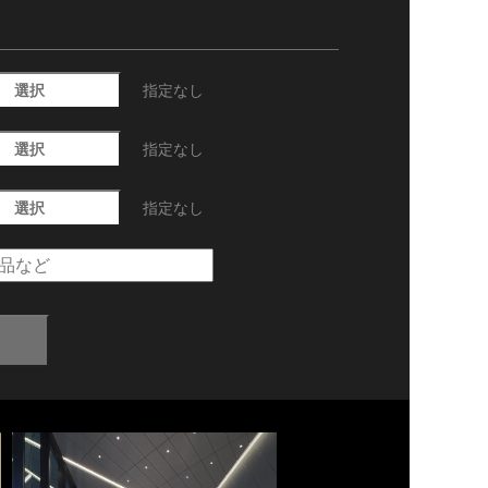
選択
指定なし
選択
指定なし
選択
指定なし