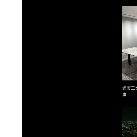
近藤工
事