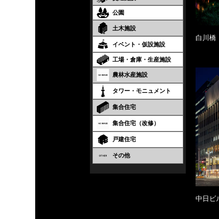
公園
土木施設
白川橋
イベント・仮設施設
工場・倉庫・生産施設
農林水産施設
タワー・モニュメント
集合住宅
集合住宅（改修）
戸建住宅
その他
中日ビ