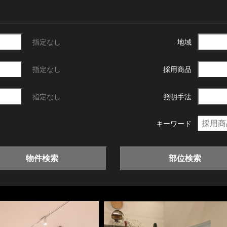
指定なし
地域
指定なし
採用商品
指定なし
照明手法
キーワード
物件検索
部位検索