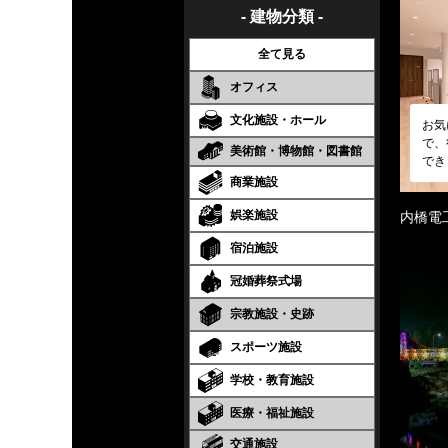
- 建物分類 -
全て見る
オフィス
文化施設・ホール
お気
で、
美術館・博物館・図書館
でき
商業施設
娯楽施設
内橋電
宿泊施設
冠婚葬祭式場
宗教施設・史跡
スポーツ施設
学校・教育施設
医療・福祉施設
交通施設