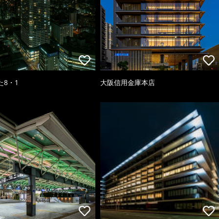
た8・1
大阪信用金庫本店