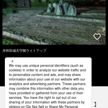
岸和田城天守閣ライトアップ
2
3
4
5
6
パナソニックの電気設備 SNSアカウント