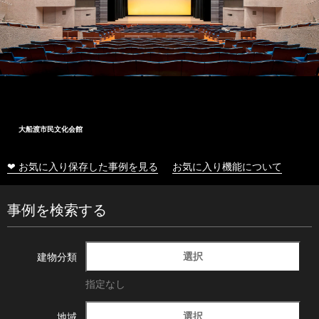
大船渡市民文化会館
❤ お気に入り保存した事例を見る
お気に入り機能について
事例を検索する
選択
建物分類
指定なし
選択
地域