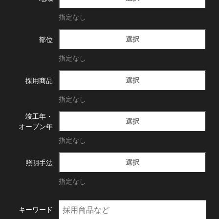
指定なし
選択
部位
指定なし
選択
採用商品
指定なし
竣工年・
選択
オープン年
指定なし
選択
照明手法
指定なし
キーワード