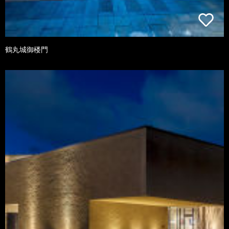
鶴丸城御楼門