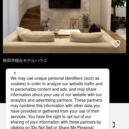
秋田市桜台モデルハウス
1
2
3
4
5
パナソニックの電気設備 SNSアカウント