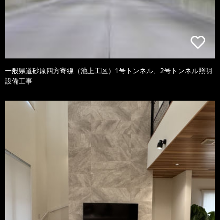
一般県道砂原四方寄線（池上工区）1号トンネル、2号トンネル照明
設備工事