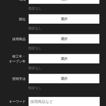
指定なし
選択
部位
指定なし
選択
採用商品
指定なし
竣工年・
選択
オープン年
指定なし
選択
照明手法
指定なし
キーワード