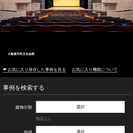
大船渡市民文化会館
❤ お気に入り保存した事例を見る
お気に入り機能について
事例を検索する
選択
建物分類
指定なし
選択
地域