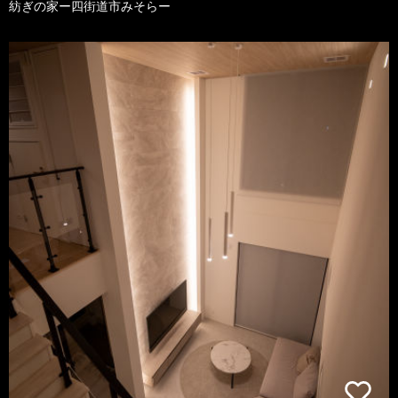
紡ぎの家ー四街道市みそらー