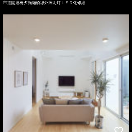
市道開運橋夕顔瀬橋線外照明灯ＬＥＤ化修繕