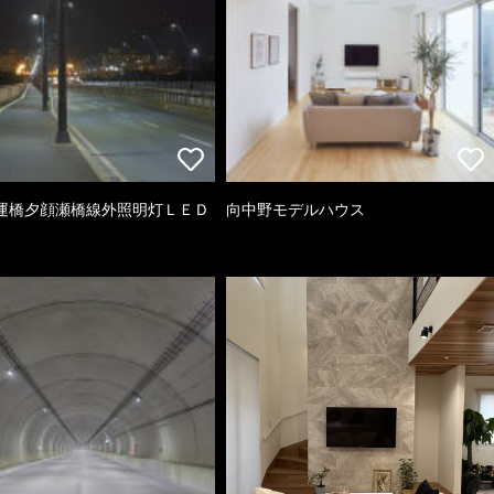
運橋夕顔瀬橋線外照明灯ＬＥＤ
向中野モデルハウス