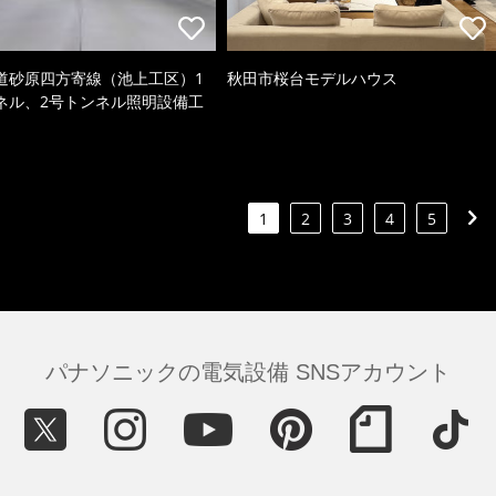
道砂原四方寄線（池上工区）1
秋田市桜台モデルハウス
ネル、2号トンネル照明設備工
1
2
3
4
5
パナソニックの電気設備 SNSアカウント