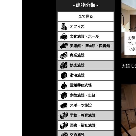
- 建物分類 -
全て見る
オフィス
文化施設・ホール
お気
で、
美術館・博物館・図書館
でき
商業施設
娯楽施設
大館モ
宿泊施設
冠婚葬祭式場
宗教施設・史跡
スポーツ施設
学校・教育施設
医療・福祉施設
交通施設