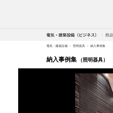
電気・建築設備（ビジネス）
商
電気・建築設備
照明器具
納入事例集
納入事例集
（照明器具）