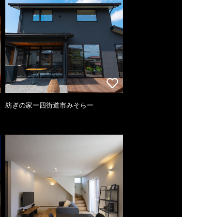
紡ぎの家ー四街道市みそらー