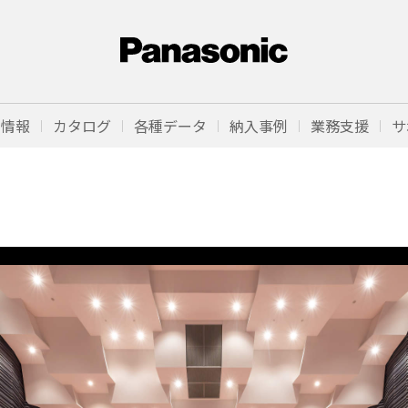
品情報
カタログ
各種データ
納入事例
業務支援
サ