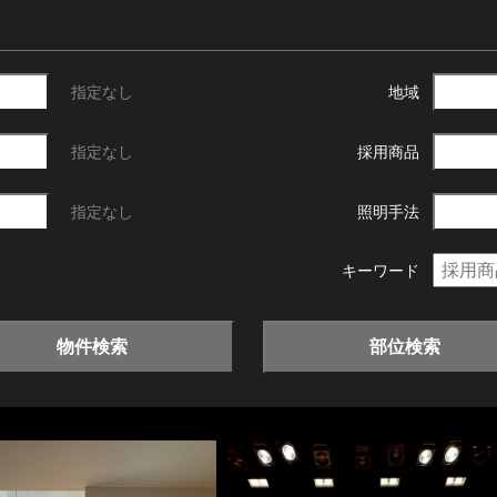
指定なし
地域
指定なし
採用商品
指定なし
照明手法
キーワード
物件検索
部位検索