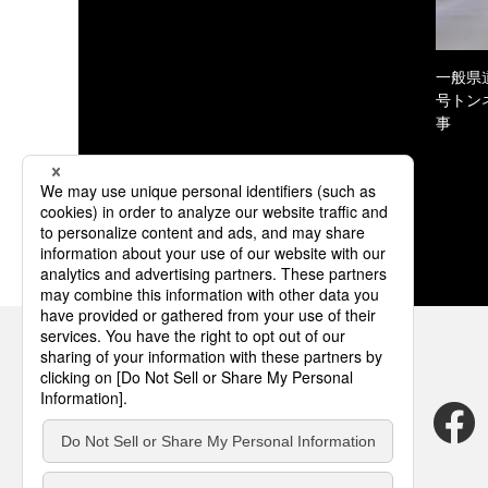
一般県
号トン
事