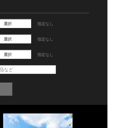
選択
指定なし
選択
指定なし
選択
指定なし