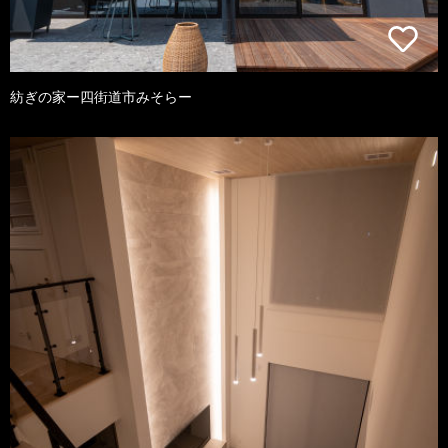
紡ぎの家ー四街道市みそらー