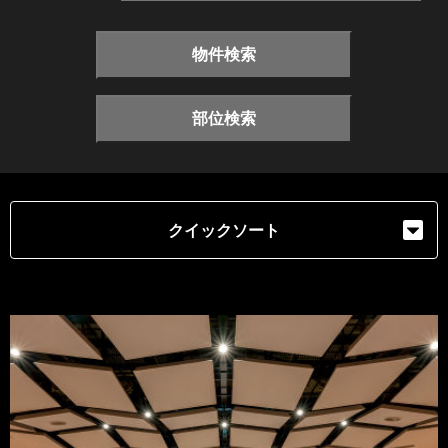
物件検索
部位検索
クイックソート