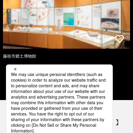
藤枝市郷土博物館
1
2
3
4
5
パナソニックの電気設備 SNSアカウント