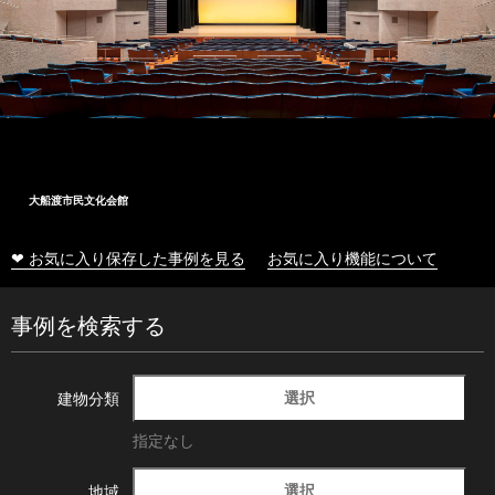
大船渡市民文化会館
❤ お気に入り保存した事例を見る
お気に入り機能について
事例を検索する
選択
建物分類
指定なし
選択
地域