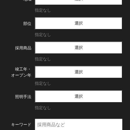
指定なし
選択
部位
指定なし
選択
採用商品
指定なし
竣工年・
選択
オープン年
指定なし
選択
照明手法
指定なし
キーワード