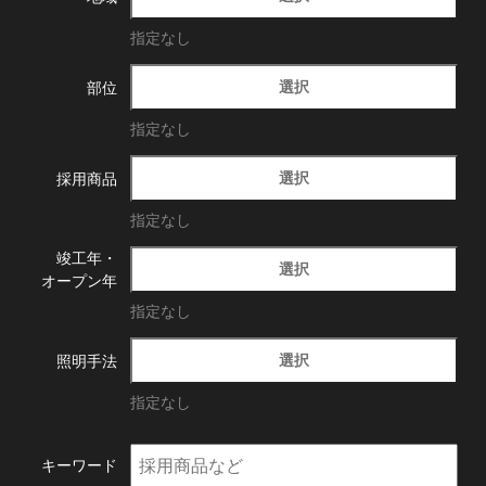
指定なし
選択
部位
指定なし
選択
採用商品
指定なし
竣工年・
選択
オープン年
指定なし
選択
照明手法
指定なし
キーワード