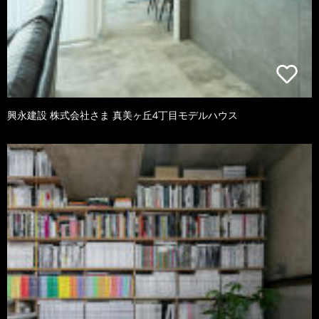
興永建設 株式会社さま 真美ヶ丘4丁目モデルハウス