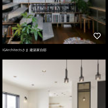
IGArchitectsさま 建築家自邸