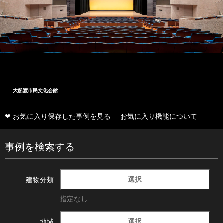
大船渡市民文化会館
❤ お気に入り保存した事例を見る
お気に入り機能について
事例を検索する
選択
建物分類
指定なし
選択
地域