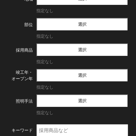
指定なし
選択
部位
指定なし
選択
採用商品
指定なし
竣工年・
選択
オープン年
指定なし
選択
照明手法
指定なし
キーワード