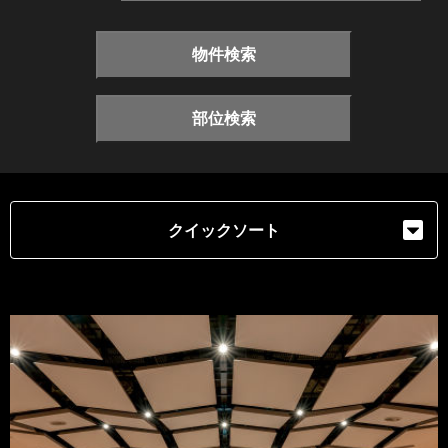
物件検索
部位検索
クイックソート