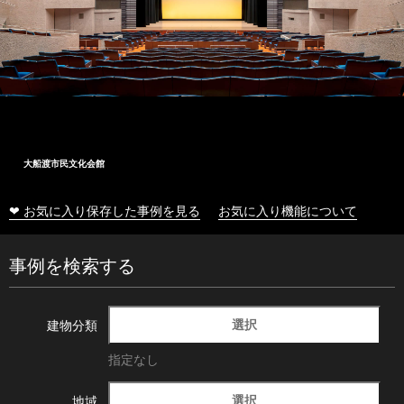
大船渡市民文化会館
❤ お気に入り保存した事例を見る
お気に入り機能について
事例を検索する
選択
建物分類
指定なし
選択
地域