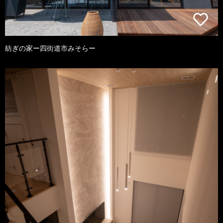
紡ぎの家ー四街道市みそらー