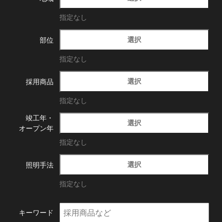
指定なし
選択
部位
指定なし
選択
採用商品
指定なし
竣工年・
選択
オープン年
指定なし
選択
照明手法
指定なし
キーワード