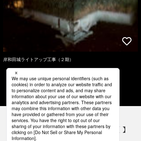
岸和田城ライトアップ工事（２期）
1
2
3
4
5
パナソニックの電気設備 SNSアカウント