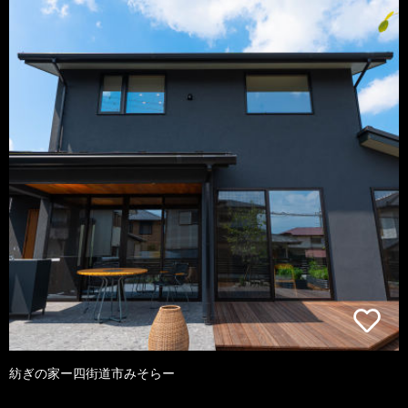
紡ぎの家ー四街道市みそらー