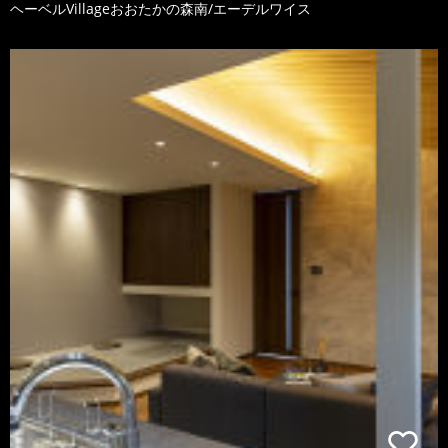
ヘーベルVillageおおたかの森南/エーデルワイス