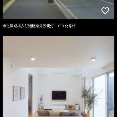
市道開運橋夕顔瀬橋線外照明灯ＬＥＤ化修繕