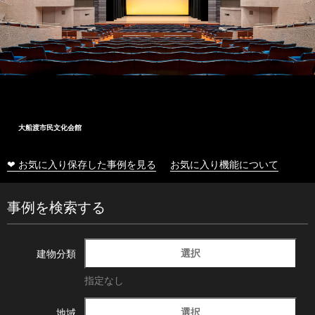
大船渡市民文化会館
❤ お気に入り保存した事例を見る
お気に入り機能について
事例を検索する
選択
建物分類
指定なし
選択
地域