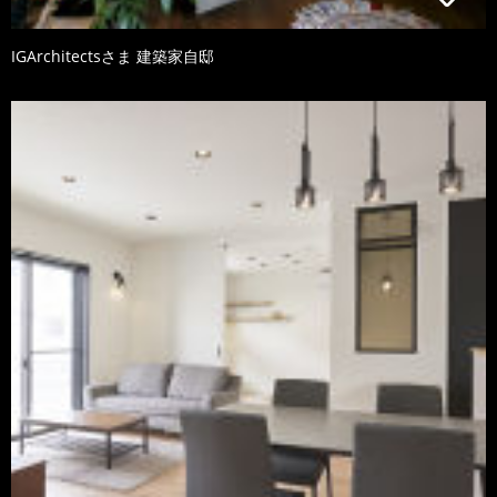
IGArchitectsさま 建築家自邸