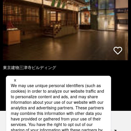
東京建物三津寺ビルディング
1
2
3
4
5
パナソニックの電気設備 SNSアカウント