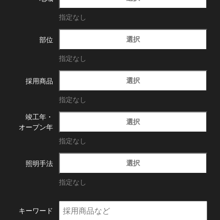
指定なし
選択
部位
指定なし
選択
採用商品
指定なし
竣工年・
選択
オープン年
指定なし
選択
照明手法
指定なし
キーワード