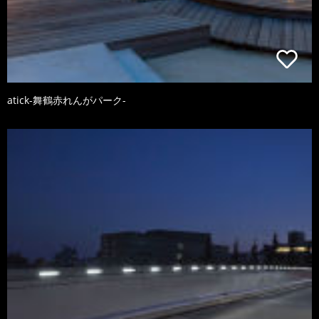
atick-舞鶴赤れんがパーク-