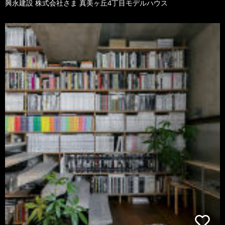
興永建設 株式会社さま 真美ヶ丘4丁目モデルハウス