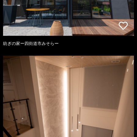
紡ぎの家ー四街道市みそらー