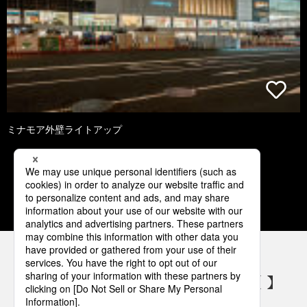
ミナモア外壁ライトアップ
1
2
3
4
5
パナソニックの電気設備 SNSアカウント