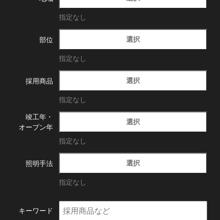
指定なし
選択
部位
指定なし
選択
採用商品
指定なし
竣工年・
選択
オープン年
指定なし
選択
照明手法
指定なし
キーワード