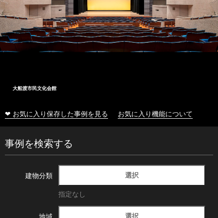
大船渡市民文化会館
❤ お気に入り保存した事例を見る
お気に入り機能について
事例を検索する
選択
建物分類
指定なし
選択
地域