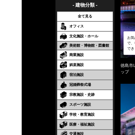
- 建物分類 -
全て見る
オフィス
文化施設・ホール
お気
で、
美術館・博物館・図書館
でき
商業施設
娯楽施設
徳島市
ップ
宿泊施設
冠婚葬祭式場
宗教施設・史跡
スポーツ施設
学校・教育施設
医療・福祉施設
交通施設