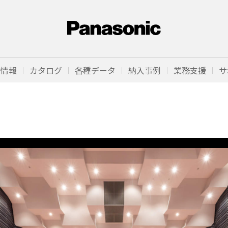
品情報
カタログ
各種データ
納入事例
業務支援
サ