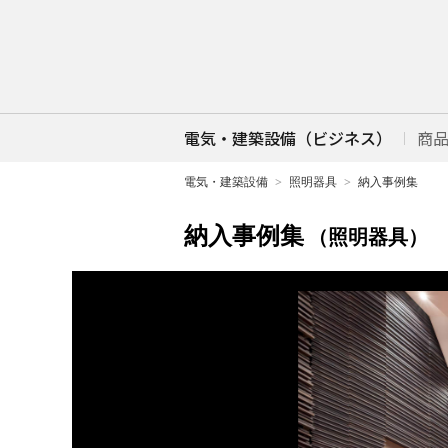
電気・建築設備（ビジネス）
商
電気・建築設備
照明器具
納入事例集
納入事例集
（照明器具）