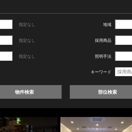
指定なし
地域
指定なし
採用商品
指定なし
照明手法
キーワード
物件検索
部位検索