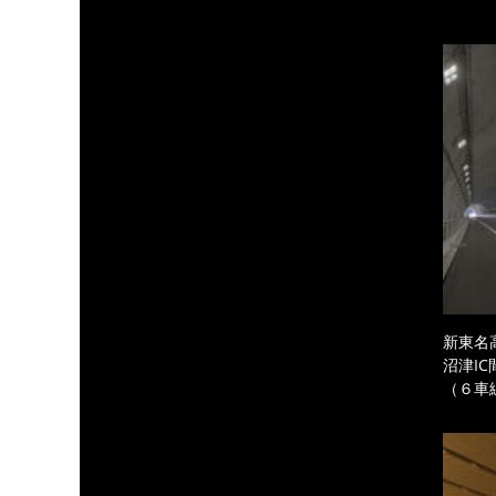
新東名
沼津I
（６車