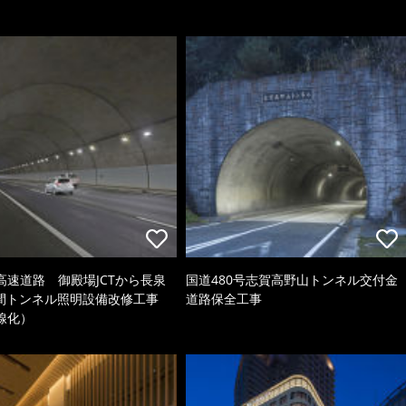
高速道路 御殿場JCTから長泉
国道480号志賀高野山トンネル交付金
C間トンネル照明設備改修工事
道路保全工事
線化）