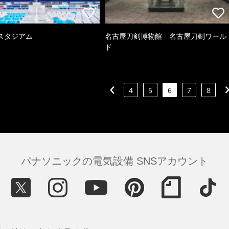
スタジアム
名古屋刀剣博物館 名古屋刀剣ワール
ド
4
5
6
7
8
パナソニックの電気設備 SNSアカウント