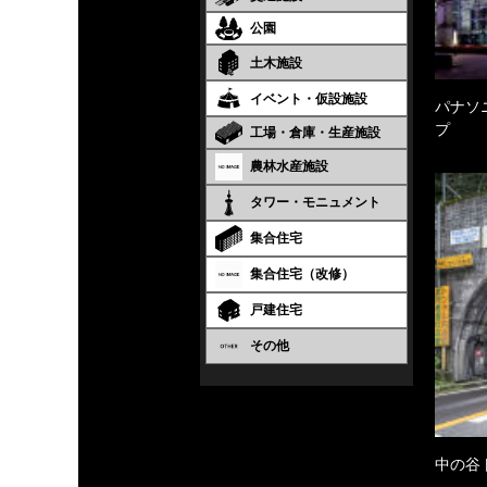
公園
土木施設
イベント・仮設施設
パナソ
プ
工場・倉庫・生産施設
農林水産施設
タワー・モニュメント
集合住宅
集合住宅（改修）
戸建住宅
その他
中の谷