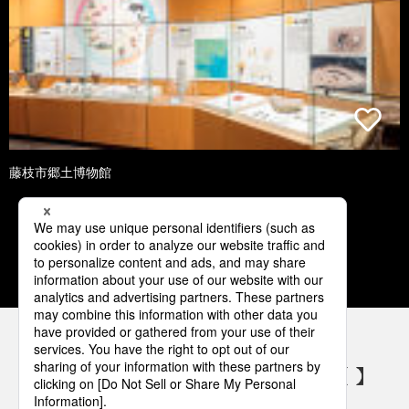
藤枝市郷土博物館
1
2
3
4
5
パナソニックの電気設備 SNSアカウント