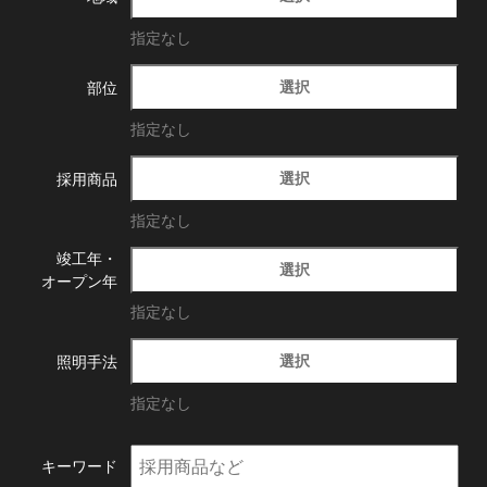
指定なし
選択
部位
指定なし
選択
採用商品
指定なし
竣工年・
選択
オープン年
指定なし
選択
照明手法
指定なし
キーワード