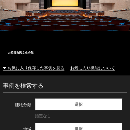
大船渡市民文化会館
❤ お気に入り保存した事例を見る
お気に入り機能について
事例を検索する
選択
建物分類
指定なし
選択
地域