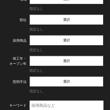
指定なし
選択
部位
指定なし
選択
採用商品
指定なし
竣工年・
選択
オープン年
指定なし
選択
照明手法
指定なし
キーワード