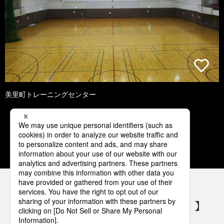
美里町トレーニングセンター
1
2
3
4
5
パナソニックの電気設備 SNSアカウント