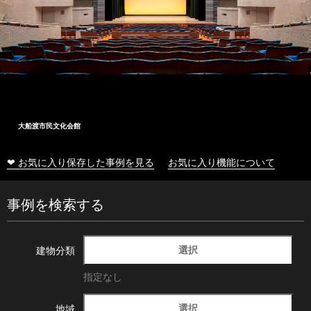
大船渡市民文化会館
❤ お気に入り保存した事例を見る
お気に入り機能について
事例を検索する
選択
建物分類
指定なし
選択
地域