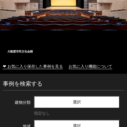
大船渡市民文化会館
❤ お気に入り保存した事例を見る
お気に入り機能について
事例を検索する
選択
建物分類
指定なし
選択
地域