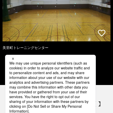
美里町トレーニングセンター
1
2
3
4
5
パナソニックの電気設備 SNSアカウント