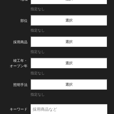
指定なし
選択
部位
指定なし
選択
採用商品
指定なし
竣工年・
選択
オープン年
指定なし
選択
照明手法
指定なし
キーワード